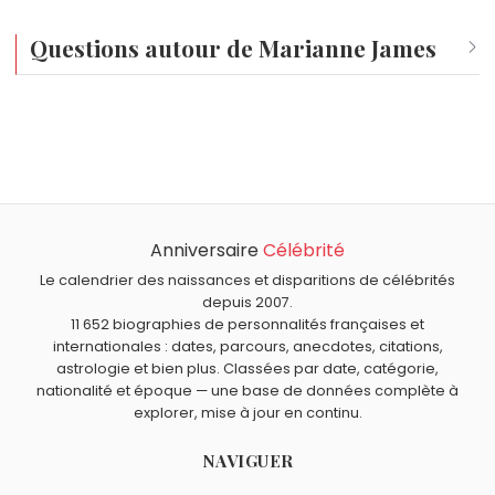
de livres-CD
Tatie Jambon
, confirmant son
Questions autour de Marianne James
attachement à la transmission musicale auprès
des plus jeunes générations.
Qui est né le même jour que Marianne James ?
Julia Butterfly Hill
,
Michel Aoun
,
Monty
,
Auguste Le Breton
Quel âge a Marianne James ?
et
Dr. Dre
sont nés le 18 février comme Marianne James.
Marianne James a 64 ans. Elle aura 65 ans le 18 février.
Quels animateurs français sont nés en 1962 comme
Marianne James ?
Anniversaire
Célébrité
Mac Lesggy
,
Cendrine Dominguez
,
Laurent Fontaine
,
Quels animateurs français sont du signe Verseau
Philippe Vandel
et
Kalthoum Sarraï
sont nés en 1962.
comme Marianne James ?
Le calendrier des naissances et disparitions de célébrités
depuis 2007.
Clara Morgane
,
Monsieur Poulpe
,
Julien Courbet
,
William
11 652 biographies de personnalités françaises et
Leymergie
et
Laurent Boyer
sont du signe Verseau.
internationales : dates, parcours, anecdotes, citations,
astrologie et bien plus. Classées par date, catégorie,
nationalité et époque — une base de données complète à
explorer, mise à jour en continu.
NAVIGUER