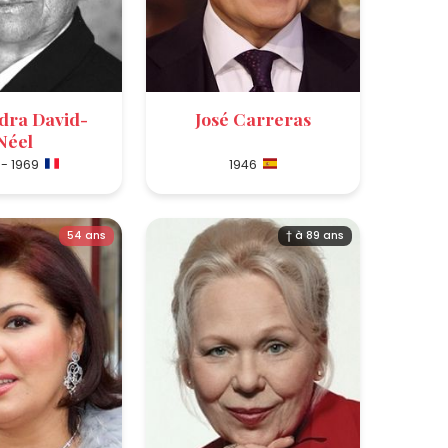
dra David-
José Carreras
Néel
 - 1969
1946
54 ans
† à 89 ans