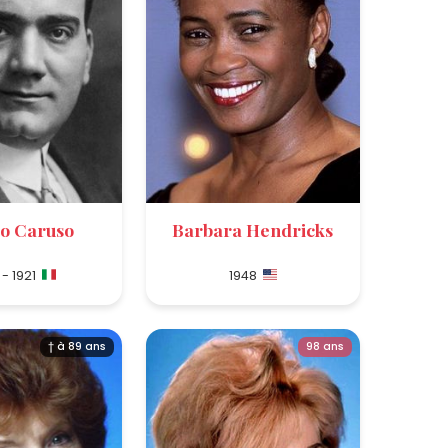
co Caruso
Barbara Hendricks
 - 1921
1948
† à 89 ans
98 ans