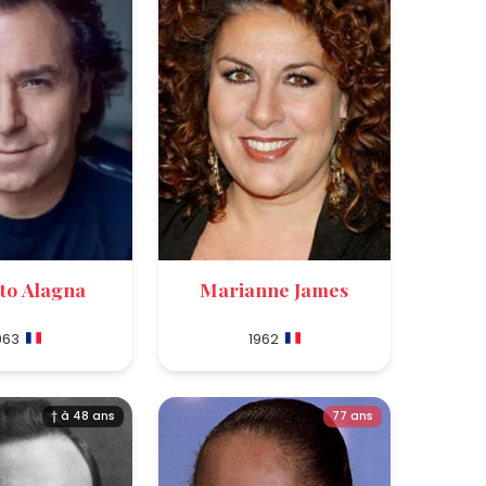
to Alagna
Marianne James
963
1962
† à 48 ans
77 ans