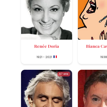
Renée Doria
Bianca Cas
1921 - 2021
1938
67 ans