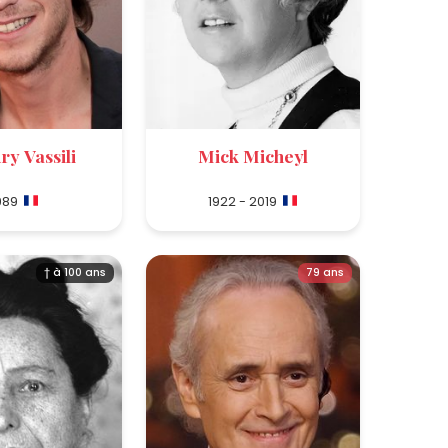
y Vassili
Mick Micheyl
989
1922 - 2019
† à 100 ans
79 ans