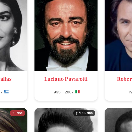
allas
Luciano Pavarotti
Rober
77
1935 - 2007
1
61 ans
† à 85 ans