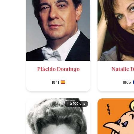
Plácido Domingo
Natalie 
1941
1965
† à 100 ans