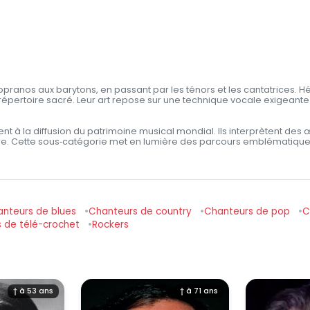
pranos aux barytons, en passant par les ténors et les cantatrices. Héri
répertoire sacré. Leur art repose sur une technique vocale exigeante
cipent à la diffusion du patrimoine musical mondial. Ils interprètent d
. Cette sous‑catégorie met en lumière des parcours emblématiques, r
nteurs de blues
Chanteurs de country
Chanteurs de pop
C
s de télé-crochet
Rockers
† à 53 ans
† à 71 ans