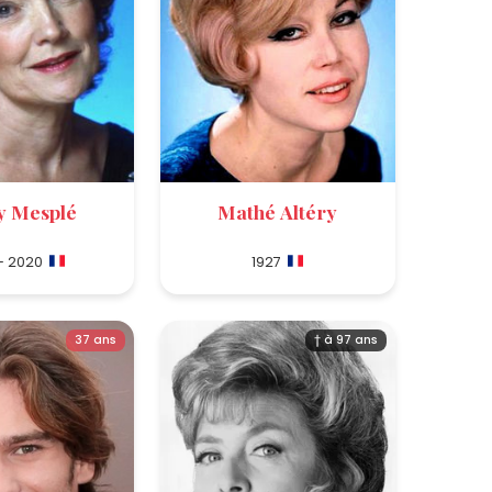
 Mesplé
Mathé Altéry
 - 2020
1927
37 ans
† à 97 ans