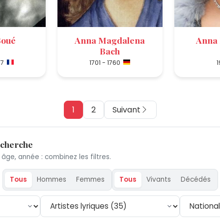
Boué
Anna Magdalena
Anna 
Bach
17
1701 - 1760
1
1
2
Suivant
echerche
 âge, année : combinez les filtres.
Tous
Hommes
Femmes
Tous
Vivants
Décédés