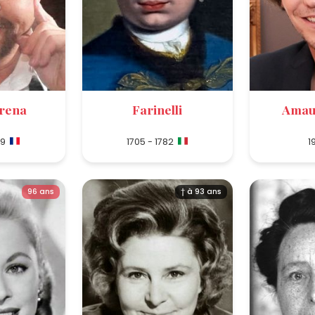
rena
Farinelli
Amaur
19
1705 - 1782
1
96 ans
† à 93 ans