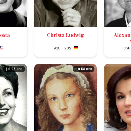
osta
Christa Ludwig
Alexan
1928 - 2021
1868
† à 98 ans
† à 58 ans