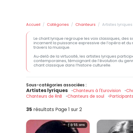
Accueil
Catégories
Chanteurs
Artistes lyriques
Le chant lyrique regroupe les voix classiques, des so
incarnent la puissance expressive de l’opéra et du 
travers la musique.
Au‑delà de la virtuosité, les artistes lyriques parti
contemporaines, témoignant de l’évolution du genre
chant classique dans l’histoire culturelle.
Sous-catégories associées :
Artistes lyriques
Chanteurs à l'Eurovision
Cha
Chanteurs de RnB
Chanteurs de soul
Participant
35
résultats
Page 1 sur 2
† à 55 ans