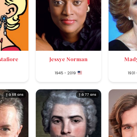
tafiore
Jessye Norman
Mady
1945 - 2019
1931
† à 68 ans
† à 77 ans