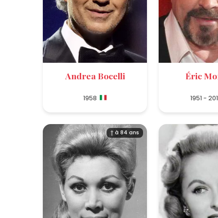
Andrea Bocelli
Éric Mo
1958
1951 - 20
† à 84 ans