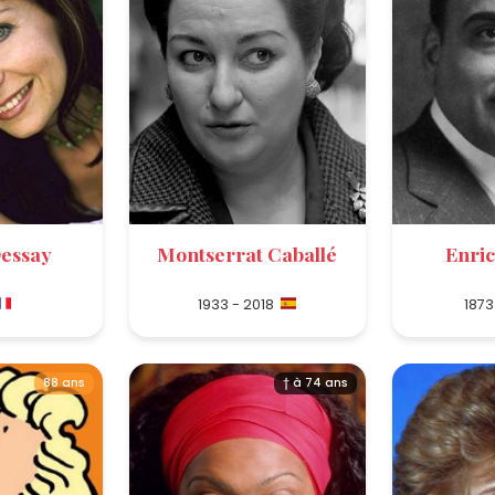
Dessay
Montserrat Caballé
Enri
1933 - 2018
1873
88 ans
† à 74 ans