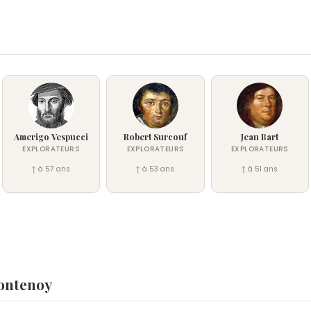
Amerigo Vespucci
Robert Surcouf
Jean Bart
EXPLORATEURS
EXPLORATEURS
EXPLORATEURS
† à 57 ans
† à 53 ans
† à 51 ans
ontenoy