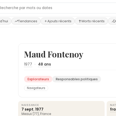
d'hui
Tendances
Ajouts récents
Morts récents
Maud Fontenoy
1977
·
48 ans
Explorateurs
Responsables politiques
Navigateurs
NAISSANCE
NAT
7 sept.
1977
fr
Meaux (77),
France