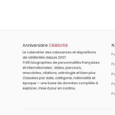
Qui est né le même jour que Maud Fontenoy
Marcel Zanini
,
Tristan Bernard
,
Abdou Di
Quel âge a Maud Fontenoy ?
Fontenoy.
Maud Fontenoy a 48 ans. Elle aura 49 a
Quels explorateurs sont du signe Vierge 
Marco Polo
,
Gérard d'Aboville
,
Sylvia Ear
Anniversaire
Célébrité
N
Le calendrier des naissances et disparitions
Pa
de célébrités depuis 2007.
11 651 biographies de personnalités françaises
Pa
et internationales : dates, parcours,
anecdotes, citations, astrologie et bien plus.
Pa
Classées par date, catégorie, nationalité et
époque — une base de données complète à
P
explorer, mise à jour en continu.
P