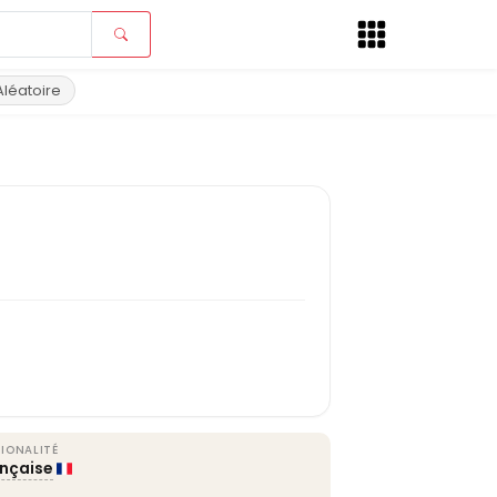
Aléatoire
IONALITÉ
ançaise