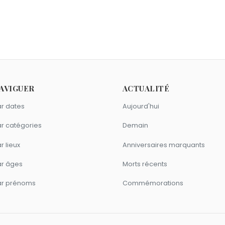
 ?
ouf
,
Georges-Louis Leclerc de Buffon
et
Buddy Holly
sont nés
ns le 7 septembre.
comme Maud Fontenoy ?
le
,
Chris Hadfield
et
Megan McArthur
sont du signe Vierge.
AVIGUER
ACTUALITÉ
r dates
Aujourd'hui
r catégories
Demain
r lieux
Anniversaires marquants
ar âges
Morts récents
ar prénoms
Commémorations