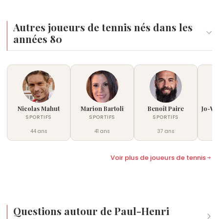
avec pour mission de ramener le Saladier d'Argent
en France.
Autres joueurs de tennis nés dans les
années 80
Nicolas Mahut
Marion Bartoli
Benoît Paire
Jo-Wi
SPORTIFS
SPORTIFS
SPORTIFS
44 ans
41 ans
37 ans
Voir plus de joueurs de tennis
Questions autour de Paul-Henri