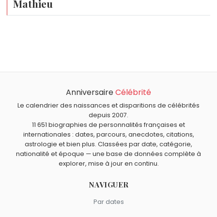
Mathieu
Qui est né le même jour que Paul-Henri Mathieu ?
Olivier Martinez
,
Joe Frazier
,
Kirstie Alley
,
Yohana Cobo
Quel âge a Paul-Henri Mathieu ?
et
Charlotte Julian
sont nés le 12 janvier comme Paul-
Paul-Henri Mathieu a 44 ans. Il aura 45 ans le 12 janvier.
Henri Mathieu.
Quels sportifs français sont nés en 1982 comme Paul-
Henri Mathieu ?
Anniversaire
Célébrité
Tony Parker
,
David Poisson
,
Frédéric Michalak
,
Nicolas
Quels sportifs français sont du signe Capricorne comme
Mahut
et
Marion Rolland
sont nés en 1982.
Paul-Henri Mathieu ?
Le calendrier des naissances et disparitions de célébrités
depuis 2007.
Jacques Anquetil
,
Lilian Thuram
,
Élodie Clouvel
,
Elye Wahi
11 651 biographies de personnalités françaises et
et
Basile Boli
sont du signe Capricorne.
internationales : dates, parcours, anecdotes, citations,
astrologie et bien plus. Classées par date, catégorie,
nationalité et époque — une base de données complète à
explorer, mise à jour en continu.
NAVIGUER
Par dates