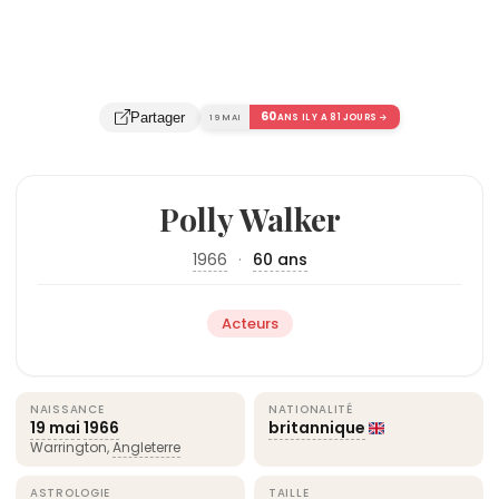
60
Partager
19 MAI
ANS IL Y A 81 JOURS →
Polly Walker
1966
·
60 ans
Acteurs
NAISSANCE
NATIONALITÉ
19 mai
1966
britannique
Warrington,
Angleterre
ASTROLOGIE
TAILLE