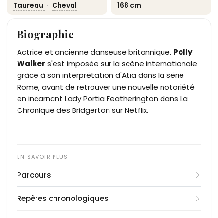
Taureau
·
Cheval
168 cm
Biographie
Actrice et ancienne danseuse britannique,
Polly
Walker
s'est imposée sur la scène internationale
grâce à son interprétation d'Atia dans la série
Rome, avant de retrouver une nouvelle notoriété
en incarnant Lady Portia Featherington dans La
Chronique des Bridgerton sur Netflix.
Parcours
Née le 19 mai 1966 à Warrington, dans le Cheshire,
Repères chronologiques
Polly Alexandra Walker se forme d'abord à la
danse classique à la Ballet Rambert School de
1966
: naissance à Warrington, dans le Cheshire