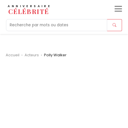
ANNIVERSAIRE
CÉLÉBRITÉ
Aujourd'hui
Tendances
Ajouts récents
Morts r
Accueil
›
Acteurs
›
Polly Walker