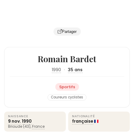
Partager
Romain Bardet
1990
·
35 ans
Sportifs
Coureurs cyclistes
NAISSANCE
NATIONALITÉ
9 nov.
1990
française
Brioude (43),
France