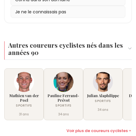
Je ne le connaissais pas
Autres coureurs cyclistes nés dans les
années 90
Mathieu van der
Pauline Ferrand-
Julian Alaphilippe
Dem
Poel
Prévot
SPORTIFS
SPORTIFS
SPORTIFS
34 ans
31 ans
34 ans
Voir plus de coureurs cyclistes