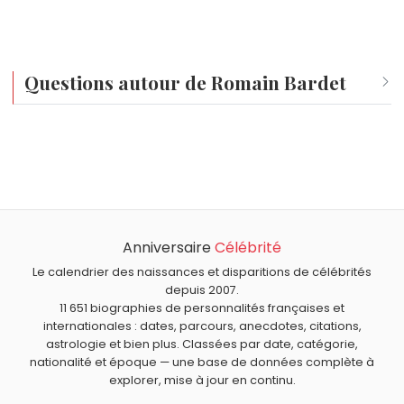
Questions autour de Romain Bardet
Qui est né le même jour que Romain Bardet ?
Joëlle Ursull
,
Raphaël Enthoven
,
Hedy Lamarr
,
Mère Denis
Quel âge a Romain Bardet ?
et
Jennifer Ayache
sont nés le 9 novembre comme
Romain Bardet a 35 ans. Il aura 36 ans le 9 novembre.
Romain Bardet.
Quels sportifs français sont nés en 1990 comme Romain
Bardet ?
Anniversaire
Célébrité
Florent Manaudou
,
Mamadou Sakho
,
Christophe
Quels sportifs français sont du signe Scorpion comme
Lemaitre
,
Alizé Lim
et
Johann Zarco
sont nés en 1990.
Romain Bardet ?
Le calendrier des naissances et disparitions de célébrités
depuis 2007.
Camille Muffat
,
Florence Arthaud
,
Florent Manaudou
,
11 651 biographies de personnalités françaises et
Jules Koundé
et
Antoine Dupont
sont du signe Scorpion.
internationales : dates, parcours, anecdotes, citations,
astrologie et bien plus. Classées par date, catégorie,
nationalité et époque — une base de données complète à
explorer, mise à jour en continu.