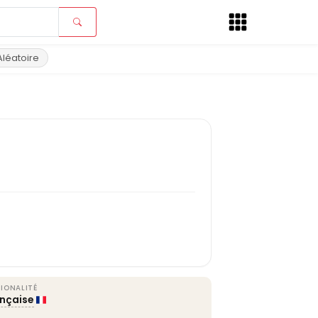
Aléatoire
IONALITÉ
ançaise