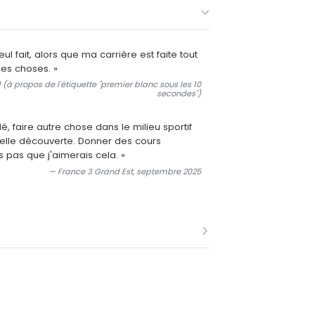
l fait, alors que ma carrière est faite tout
s choses. »
 (à propos de l'étiquette "premier blanc sous les 10
secondes")
lé, faire autre chose dans le milieu sportif
elle découverte. Donner des cours
is pas que j'aimerais cela. »
— France 3 Grand Est, septembre 2025
s des championnats de France