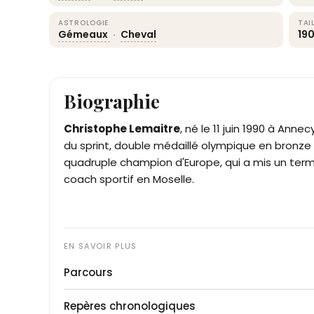
ASTROLOGIE
TAI
Gémeaux
·
Cheval
19
Biographie
Christophe Lemaitre
, né le 11 juin 1990 à Anne
du sprint, double médaillé olympique en bronze 
quadruple champion d'Europe, qui a mis un term
coach sportif en Moselle.
Parcours
Christophe Lemaitre grandit à Culoz, dans l'Ain,
Repères chronologiques
15 ans lors de la Fête du sport de Belley, en 200