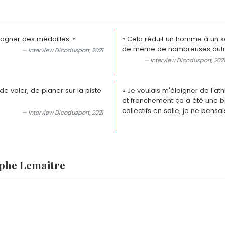
 gagner des médailles. »
« Cela réduit un homme à un seu
de même de nombreuses autre
— Interview Dicodusport, 2021
— Interview Dicodusport, 2021
 de voler, de planer sur la piste
« Je voulais m'éloigner de l'ath
et franchement ça a été une b
collectifs en salle, je ne pensa
— Interview Dicodusport, 2021
ophe Lemaitre
Lemaitre sur 100 mètres ?
e France du 100 mètres en 9 secondes 92, établi à Albi lor
maitre a-t-il remportées ?