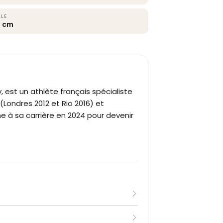
LLE
0 cm
cy, est un athlète français spécialiste
(Londres 2012 et Rio 2016) et
e à sa carrière en 2024 pour devenir
 et découvre l'athlétisme à l'âge de
5, en réalisant le meilleur temps du 50