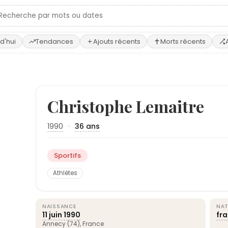
d'hui
Tendances
Ajouts récents
Morts récents
Christophe Lemaitre
1990
·
36 ans
Sportifs
Athlètes
NAISSANCE
NAT
11 juin
1990
fr
Annecy
(74),
France