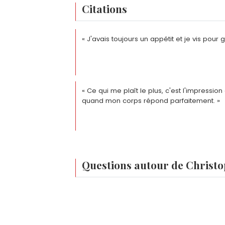
Citations
« J'avais toujours un appétit et je vis pour
« Ce qui me plaît le plus, c'est l'impression
quand mon corps répond parfaitement. »
Questions autour de Christ
Quel est le record de France de Christophe 
Christophe Lemaitre détient le record d
Quelles médailles olympiques Christophe Le
d'athlétisme en 2011.