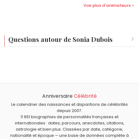
Voir plus d'animateurs
Questions autour de Sonia Dubois
Qui est né le même jour que Sonia Dubois ?
Michiko Shōda
,
Mickey Mantle
,
Kamala Harris
,
Enric Bernat
Quel âge a Sonia Dubois ?
et
Jerry Orbach
sont nés le 20 octobre comme Sonia
Sonia Dubois a 62 ans. Elle aura 63 ans le 20 octobre.
Dubois.
Quels animateurs français sont nés en 1963 comme
Sonia Dubois ?
Anniversaire
Célébrité
Stéphane Bern
,
Laurent Ruquier
,
Laurent Romejko
,
Quels animateurs français sont du signe Balance comme
Sophie Favier
et
Laurence Boccolini
sont nés en 1963.
Sonia Dubois ?
Le calendrier des naissances et disparitions de célébrités
depuis 2007.
Pascal Sevran
,
Éric Antoine
,
Cyril Hanouna
,
Yann Barthès
11 651 biographies de personnalités françaises et
et
Tania Young
sont du signe Balance.
internationales : dates, parcours, anecdotes, citations,
astrologie et bien plus. Classées par date, catégorie,
nationalité et époque — une base de données complète à