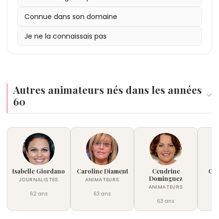
Connue dans son domaine
Je ne la connaissais pas
Autres animateurs nés dans les années
60
Isabelle Giordano
Caroline Diament
Cendrine
Car
Dominguez
JOURNALISTES
ANIMATEURS
AN
ANIMATEURS
62 ans
63 ans
63 ans