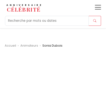
ANNIVERSAIRE
CÉLÉBRITÉ
Aujourd'hui
Tendances
Ajouts récents
Morts r
Accueil
›
Animateurs
›
Sonia Dubois