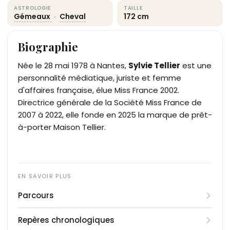
ASTROLOGIE
TAILLE
Gémeaux
·
Cheval
172 cm
Biographie
Née le 28 mai 1978 à Nantes,
Sylvie Tellier
est une
personnalité médiatique, juriste et femme
d'affaires française, élue Miss France 2002.
Directrice générale de la Société Miss France de
2007 à 2022, elle fonde en 2025 la marque de prêt-
à-porter Maison Tellier.
Parcours
Sylvie Tellier obtient un DEUG de droit à la Faculté
Repères chronologiques
de droit du Petit Port à Nantes, puis rejoint