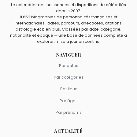
nés en 1980.
comme Audrey Marnay ?
Le calendrier des naissances et disparitions de célébrités
depuis 2007.
Valérie Bègue
,
Linda Hardy
,
Cindy Fabre
,
Mélody Vilbert
11 652 biographies de personnalités françaises et
et
Amandine Petit
sont du signe Balance.
internationales : dates, parcours, anecdotes, citations,
astrologie et bien plus. Classées par date, catégorie,
nationalité et époque — une base de données complète à
explorer, mise à jour en continu.
NAVIGUER
Par dates
Par catégories
Par lieux
Par âges
Par prénoms
ACTUALITÉ