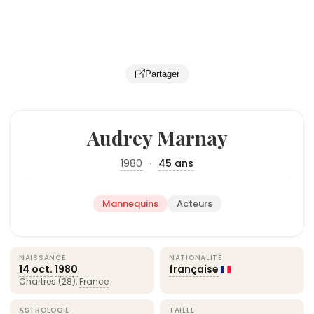
Partager
Audrey Marnay
1980
·
45 ans
Mannequins
Acteurs
NAISSANCE
NATIONALITÉ
14 oct.
1980
française
Chartres (28),
France
ASTROLOGIE
TAILLE