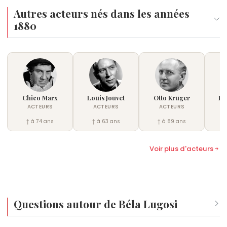
Autres acteurs nés dans les années
1880
Chico Marx
Louis Jouvet
Otto Kruger
Bo
ACTEURS
ACTEURS
ACTEURS
† à 74 ans
† à 63 ans
† à 89 ans
Voir plus d'acteurs
Questions autour de Béla Lugosi