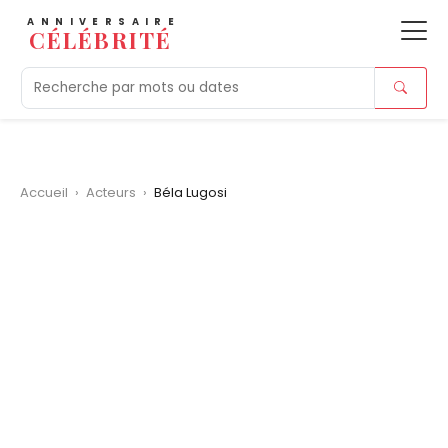
ANNIVERSAIRE
CÉLÉBRITÉ
Aujourd'hui
Tendances
Ajouts récents
Morts r
Accueil
›
Acteurs
›
Béla Lugosi