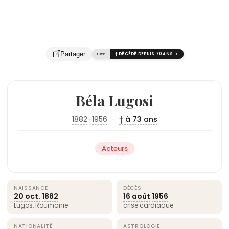
Partager
1956
† DÉCÉDÉ DEPUIS 70 ANS →
Béla Lugosi
1882
–
1956
·
† à 73 ans
Acteurs
NAISSANCE
DÉCÈS
20 oct.
1882
16 août
1956
Lugos,
Roumanie
crise cardiaque
NATIONALITÉ
ASTROLOGIE