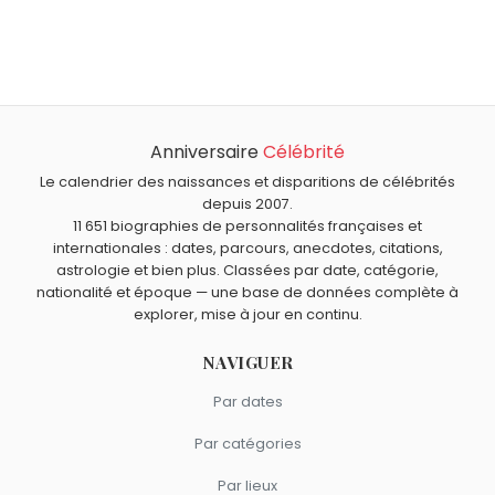
Qui est né le même jour que Béla Lugosi ?
Jean-Pierre Melville
,
André Pousse
,
Jordan De Luxe
,
À quel âge est mort Béla Lugosi ?
Frédérique Courtadon
et
Marc Toesca
sont nés le 20
Béla Lugosi est mort à 73 ans, le 16 août 1956.
octobre comme Béla Lugosi.
Qui est mort le même jour que Béla Lugosi ?
João Havelange
,
Alfredo Stroessner
,
Henri Desgrange
,
Anniversaire
Célébrité
Quels acteurs américains sont du signe Balance comme
John Pemberton
et
Felice Gimondi
sont morts le 16 août
Béla Lugosi ?
Le calendrier des naissances et disparitions de célébrités
comme Béla Lugosi.
Kelly Preston
,
Luke Perry
,
Jenna Ortega
,
Tanya Roberts
depuis 2007.
11 651 biographies de personnalités françaises et
et
Carrie Fisher
sont du signe Balance.
internationales : dates, parcours, anecdotes, citations,
astrologie et bien plus. Classées par date, catégorie,
nationalité et époque — une base de données complète à
explorer, mise à jour en continu.
NAVIGUER
Par dates
Par catégories
Par lieux