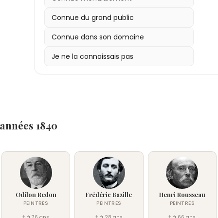
Connue du grand public
Connue dans son domaine
Je ne la connaissais pas
 années 1840
Odilon Redon
Frédéric Bazille
Henri Rousseau
PEINTRES
PEINTRES
PEINTRES
† à 76 ans
† à 28 ans
† à 66 ans