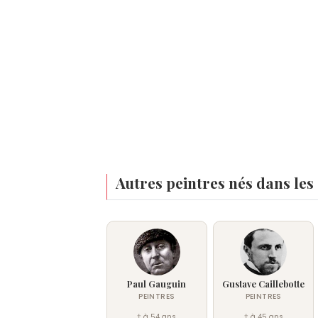
Autres peintres nés dans les
Paul Gauguin
Gustave Caillebotte
PEINTRES
PEINTRES
† à 54 ans
† à 45 ans