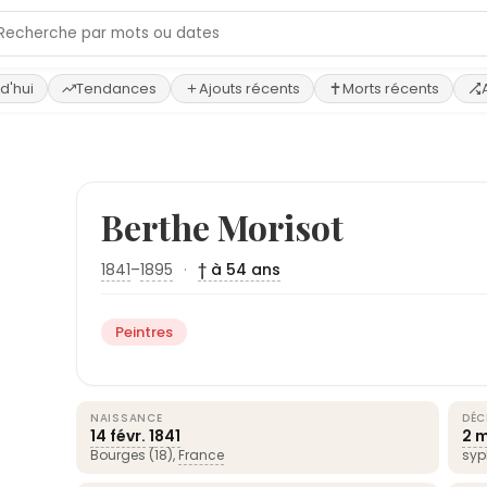
d'hui
Tendances
Ajouts récents
Morts récents
Berthe Morisot
1841
–
1895
·
† à 54 ans
Peintres
NAISSANCE
DÉC
14 févr.
1841
2 
Bourges (18),
France
syph