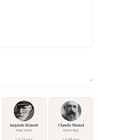
Auguste Renoir
Claude Monet
PEINTRES
PEINTRES
† à 78 ans
† à 86 ans