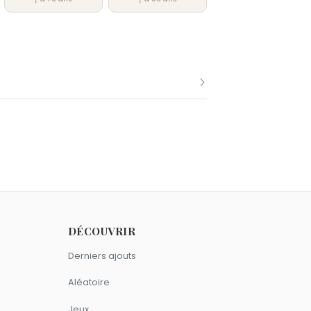
rier comme Berthe Morisot.
mars comme Berthe Morisot.
DÉCOUVRIR
Derniers ajouts
Aléatoire
Jeux