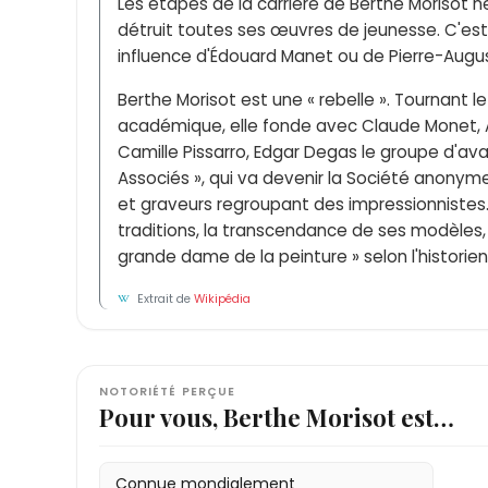
Les étapes de la carrière de Berthe Morisot n
détruit toutes ses œuvres de jeunesse. C'est 
influence d'Édouard Manet ou de Pierre-August
Berthe Morisot est une « rebelle ». Tournant 
académique, elle fonde avec Claude Monet, Au
Camille Pissarro, Edgar Degas le groupe d'av
Associés », qui va devenir la Société anonyme
et graveurs regroupant des impressionnistes.
traditions, la transcendance de ses modèles, e
grande dame de la peinture » selon l'historie
Extrait de
Wikipédia
NOTORIÉTÉ PERÇUE
Pour vous, Berthe Morisot est…
Connue mondialement