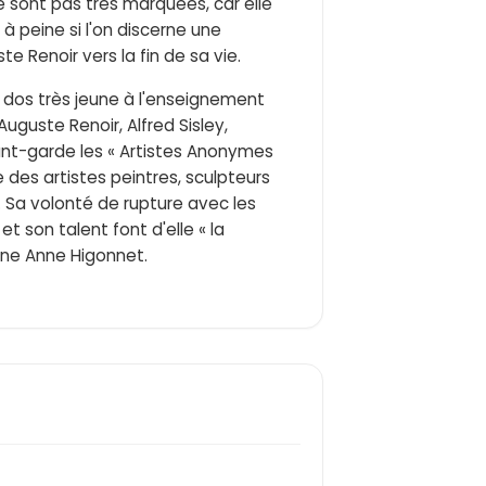
e sont pas très marquées, car elle
à peine si l'on discerne une
e Renoir vers la fin de sa vie.
le dos très jeune à l'enseignement
guste Renoir, Alfred Sisley,
ant-garde les « Artistes Anonymes
 des artistes peintres, sculpteurs
 Sa volonté de rupture avec les
t son talent font d'elle « la
nne Anne Higonnet.