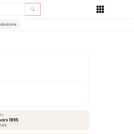
Aléatoire
ÈS
mars
1895
ilis