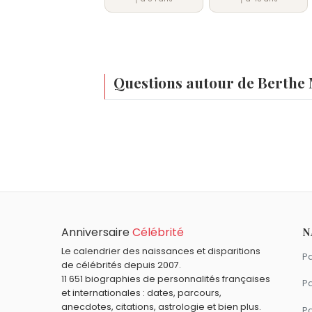
Questions autour de Berthe 
Qui est né le même jour que Berthe Morisot 
Raphaëlle Ricci
,
Jimmy Hoffa
,
Marie-Soph
À quel âge est morte Berthe Morisot ?
Berthe Morisot est morte à 54 ans, le 2
Qui est mort le même jour que Berthe Moriso
Marcel Philippot
,
Jean-Pierre Pernaut
,
Bu
Quels peintres sont du signe Verseau comm
Anniversaire
Célébrité
N
Édouard Manet
,
Jackson Pollock
,
Fernan
Le calendrier des naissances et disparitions
Pa
de célébrités depuis 2007.
11 651 biographies de personnalités françaises
Pa
et internationales : dates, parcours,
anecdotes, citations, astrologie et bien plus.
Pa