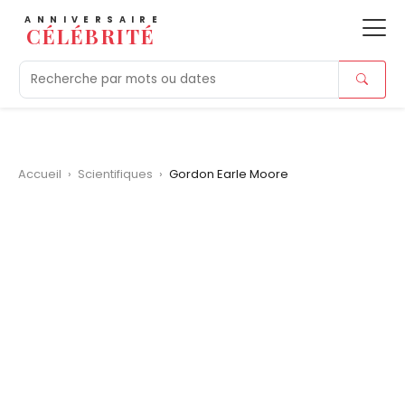
ANNIVERSAIRE
CÉLÉBRITÉ
Aujourd'hui
Tendances
Ajouts récents
Morts r
Accueil
›
Scientifiques
›
Gordon Earle Moore