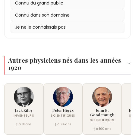
Connu du grand public
Connu dans son domaine
Je ne le connaissais pas
Autres physiciens nés dans les années
1920
Jack Kilby
Peter Higgs
John B.
Jea
Goodenough
INVENTEURS
SCIENTIFIQUES
SCI
SCIENTIFIQUES
† à 81 ans
† à 94 ans
†
† à 100 ans