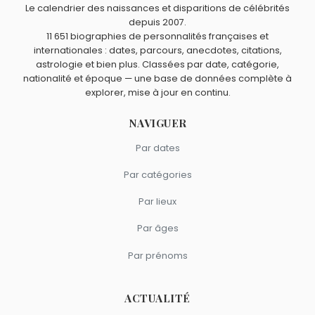
Le calendrier des naissances et disparitions de célébrités
Gustav Kirchhoff.
Heinrich Hertz
,
Georg Ohm
et
Otto Hahn
sont du signe
depuis 2007.
11 651 biographies de personnalités françaises et
Poissons.
internationales : dates, parcours, anecdotes, citations,
astrologie et bien plus. Classées par date, catégorie,
nationalité et époque — une base de données complète à
explorer, mise à jour en continu.
NAVIGUER
Par dates
Par catégories
Par lieux
Par âges
Par prénoms
ACTUALITÉ