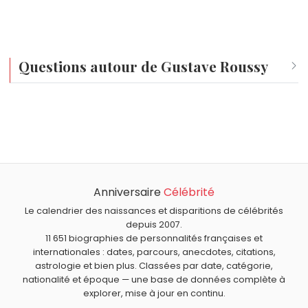
Questions autour de Gustave Roussy
Qui est né le même jour que Gustave Roussy ?
Thierry Lhermitte
,
Thierry Samitier
,
Dwight Schultz
,
À quel âge est mort Gustave Roussy ?
Frances Hodgson Burnett
et
Carlo Collodi
sont nés le 24
Gustave Roussy est mort à 73 ans, le 30 septembre
novembre comme Gustave Roussy.
Qui est mort le même jour que Gustave Roussy ?
1948.
Thérèse de Lisieux
,
Jessye Norman
,
Agnès Souret
,
Anniversaire
Célébrité
Quels médecins sont du signe Sagittaire comme Gustave
Simone Signoret
et
René Pétillon
sont morts le 30
Roussy ?
Le calendrier des naissances et disparitions de célébrités
septembre comme Gustave Roussy.
Léon Schwartzenberg
,
Nostradamus
,
Vladimir Zelenko
,
depuis 2007.
11 651 biographies de personnalités françaises et
Hippocrate
et
Jean-Martin Charcot
sont du signe
internationales : dates, parcours, anecdotes, citations,
Sagittaire.
astrologie et bien plus. Classées par date, catégorie,
nationalité et époque — une base de données complète à
explorer, mise à jour en continu.