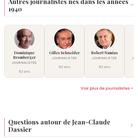
Autres journalistes nés dans les années
1940
Dominique
Gilles Schneider
Robert Namias
S
Bromberger
JOURNALISTES
JOURNALISTES
JO
JOURNALISTES
82 ans
82 ans
82 ans
Voir plus de journalistes
Questions autour de Jean-Claude
Dassier