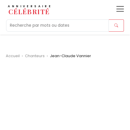
ANNIVERSAIRE
CÉLÉBRITÉ
Aujourd'hui
Tendances
Ajouts récents
Morts r
Accueil
›
Chanteurs
›
Jean-Claude Vannier