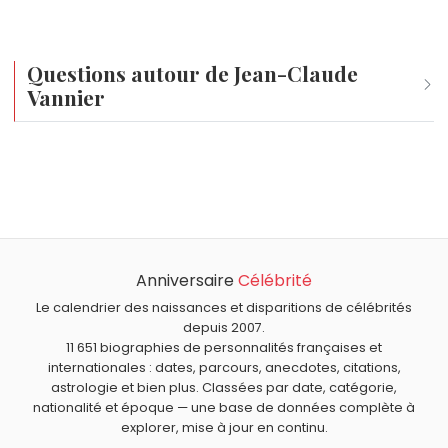
Questions autour de Jean-Claude
Vannier
Qui est né le même jour que Jean-Claude Vannier ?
Jean-Christophe Hembert
,
Paul Mauriat
,
Rose Laurens
,
Quel âge a Jean-Claude Vannier ?
Mike Krieger
et
Umberto Tozzi
sont nés le 4 mars
Jean-Claude Vannier a 83 ans. Il aura 84 ans le 4 mars.
comme Jean-Claude Vannier.
Quels chanteurs français sont nés en 1943 comme Jean-
Claude Vannier ?
Anniversaire
Célébrité
Johnny Hallyday
,
Jacques Dutronc
,
Serge Lama
,
Jean
Quels chanteurs français sont du signe Poissons comme
Schultheis
et
André Bézu
sont nés en 1943.
Jean-Claude Vannier ?
Le calendrier des naissances et disparitions de célébrités
depuis 2007.
Herbert Léonard
,
Jeanne Mas
,
Grégory Ken
,
Ophélie
11 651 biographies de personnalités françaises et
Winter
et
Danyel Gérard
sont du signe Poissons.
internationales : dates, parcours, anecdotes, citations,
astrologie et bien plus. Classées par date, catégorie,
nationalité et époque — une base de données complète à
explorer, mise à jour en continu.