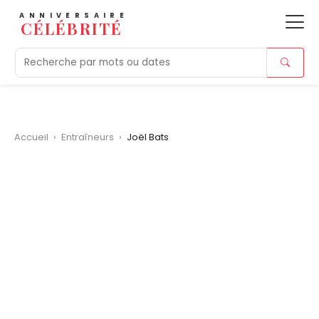
ANNIVERSAIRE
CÉLÉBRITÉ
Aujourd'hui
Tendances
Ajouts récents
Morts r
Accueil
›
Entraîneurs
›
Joël Bats