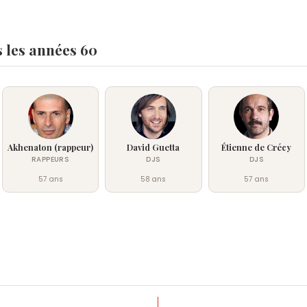
Gaspard Ulliel
,
Marie-Josée Croze
et
Albert Dup
chanson thème,
Devant soi
, est interprétée par
Boutonnat compose les albums
Avant que l'omb
 les années 60
et
Monkey Me
(2012), tout en assurant la direct
de Farmer, dont le Tour 2009 au Stade de France e
la composition musicale du spectacle
On ne se
Théâtre de Paris, marquant son retour sur une c
Akhenaton (rappeur)
David Guetta
Étienne de Crécy
RAPPEURS
DJS
DJS
57 ans
58 ans
57 ans