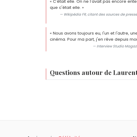
« C'était elle. On ne l'avait pas encore en
que c'était elle. »
— Wikipédia FR, citant des sources de press
« Nous avons toujours eu, l'un et l'autre, un
cinéma. Pour ma part, j'en rêve depuis mo
— Interview Studio Magazi
Questions autour de Lauren
Quelle est la collaboration artistique la pl
Laurent Boutonnat est le compositeur, p
Laurent Boutonnat a-t-il réalisé des films d
totalité de ses albums jusqu'en 2012 et 
Oui. Laurent Boutonnat a réalisé trois l
Quelle récompense Laurent Boutonnat a-t-i
Jacquou le Croquant (2007) avec Gaspard 
En 2003, la SACEM a décerné à Laurent Bo
Laurent Boutonnat a-t-il produit des artist