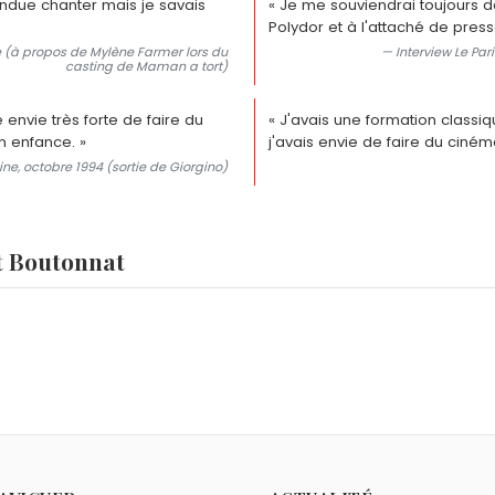
tendue chanter mais je savais
« Je me souviendrai toujours d
Polydor et à l'attaché de press
e (à propos de Mylène Farmer lors du
— Interview Le Par
casting de Maman a tort)
e envie très forte de faire du
« J'avais une formation classi
n enfance. »
j'avais envie de faire du cinéma
ne, octobre 1994 (sortie de Giorgino)
t Boutonnat
us connue de Laurent Boutonnat ?
roducteur et réalisateur de clips associé à Mylène Farmer d
e cinéma ?
réalisé ses clips les plus célèbres, dont Libertine, Désencha
ongs métrages : La Ballade de la féconductrice (1980), Giorg
l reçue de la SACEM ?
Ulliel, qui a atteint le million d'entrées en France.
utonnat le Grand Prix de l'Auteur-Réalisateur de l'Audiovisu
es autres que Mylène Farmer ?