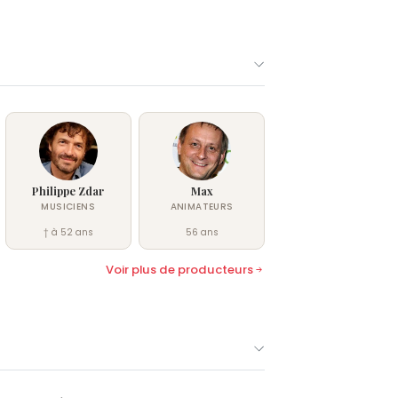
ontel
, atteint le million d'entrées. La
 Mylène Farmer. Par la suite,
re...
(2005),
Point de suture
(2008)
ion artistique de plusieurs tournées
t le Timeless 2013. En 2026, il signe
 mentira jamais
, présenté au
réation théâtrale.
Philippe Zdar
Max
MUSICIENS
ANIMATEURS
† à 52 ans
56 ans
Voir plus de producteurs