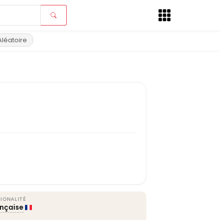
Aléatoire
IONALITÉ
ançaise