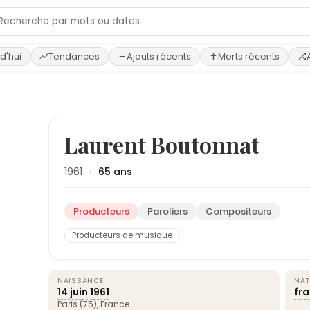
d'hui
Tendances
Ajouts récents
Morts récents
Laurent Boutonnat
1961
·
65 ans
Producteurs
Paroliers
Compositeurs
Producteurs de musique
NAISSANCE
NAT
14 juin
1961
fr
Paris
(75),
France