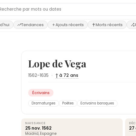
d'hui
Tendances
Ajouts récents
Morts récents
Lope de Vega
1562–1635
·
† à 72 ans
Écrivains
Dramaturges
Poètes
Ecrivains baroques
NAISSANCE
DÉC
25 nov.
1562
27
Madrid
,
Espagne