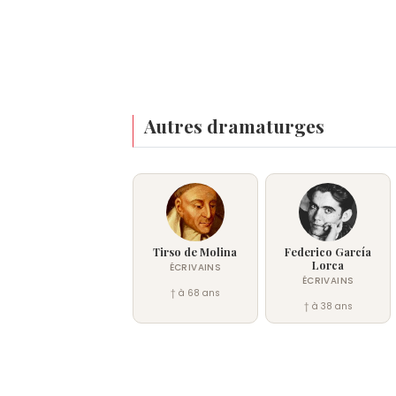
Autres dramaturges
Tirso de Molina
Federico García
Lorca
ÉCRIVAINS
ÉCRIVAINS
† à 68 ans
† à 38 ans