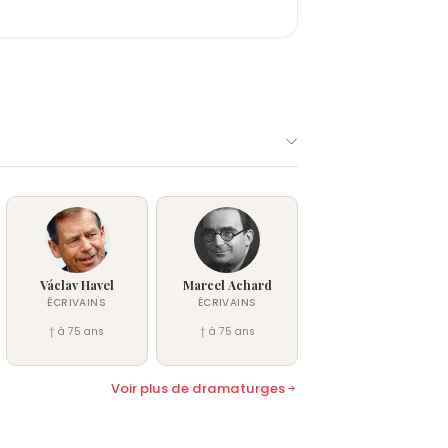
Václav Havel
Marcel Achard
ÉCRIVAINS
ÉCRIVAINS
† à 75 ans
† à 75 ans
Voir plus de dramaturges