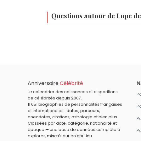
Questions autour de Lope d
Qui est né le même jour que Lope de Vega 
Léon Zitrone
,
Gaspard Ulliel
,
Jean XXIII
,
J
À quel âge est mort Lope de Vega ?
Lope de Vega est mort à 72 ans, le 27 a
Qui est mort le même jour que Lope de Veg
Le Corbusier
,
Francisco de Zurbarán
,
Tit
Quels écrivains sont du signe Sagittaire 
Anniversaire
Célébrité
N
Gustave Flaubert
,
Savinien de Cyrano d
Le calendrier des naissances et disparitions
Pa
de célébrités depuis 2007.
11 651 biographies de personnalités françaises
Pa
et internationales : dates, parcours,
anecdotes, citations, astrologie et bien plus.
Pa
Classées par date, catégorie, nationalité et
époque — une base de données complète à
P
explorer, mise à jour en continu.