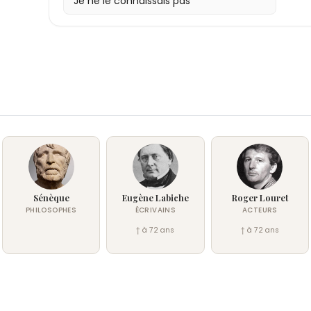
Je ne le connaissais pas
Sénèque
Eugène Labiche
Roger Louret
PHILOSOPHES
ÉCRIVAINS
ACTEURS
† à 72 ans
† à 72 ans