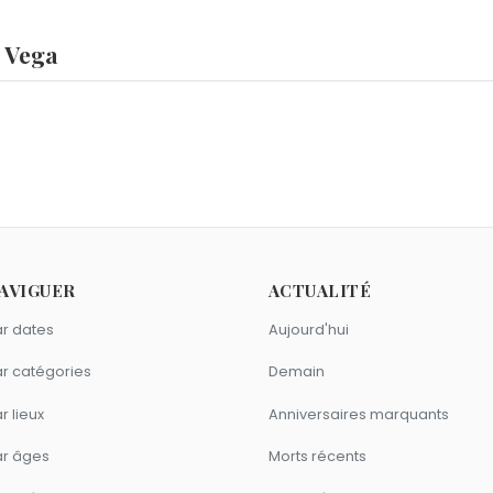
e Vega
?
acques Debary
et
Jean-Pierre Dionnet
sont nés le 25 nove
oût 1635.
a ?
ien
,
Greg Morris
et
Brian Epstein
sont morts le 27 août comme
comme Lope de Vega ?
AVIGUER
ACTUALITÉ
e Bergerac
,
Mazarine Pingeot
,
Mark Twain
et
Eugène Ionesco
r dates
Aujourd'hui
r catégories
Demain
r lieux
Anniversaires marquants
ar âges
Morts récents