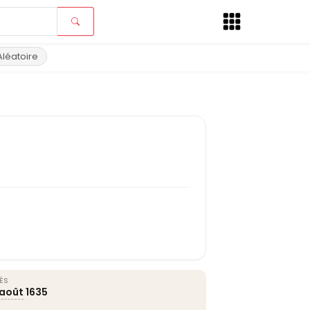
Aléatoire
ÈS
 août
1635