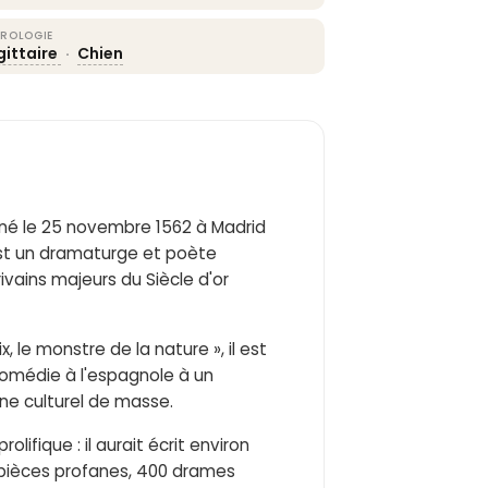
ROLOGIE
gittaire
·
Chien
, né le 25 novembre 1562 à Madrid
est un dramaturge et poète
ivains majeurs du Siècle d'or
 le monstre de la nature », il est
omédie à l'espagnole à un
e culturel de masse.
fique : il aurait écrit environ
 pièces profanes, 400 drames