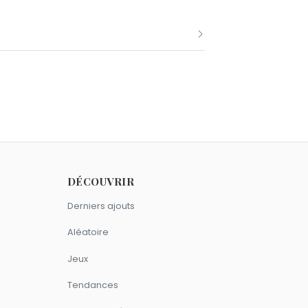
mbre comme Lope de Vega.
 Lope de Vega.
DÉCOUVRIR
sont du signe Sagittaire.
Derniers ajouts
Aléatoire
Jeux
Tendances