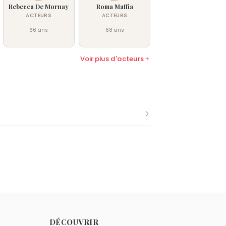
Rebecca De Mornay
Roma Maffia
ACTEURS
ACTEURS
66 ans
68 ans
Voir plus d'acteurs
bre comme Lori Singer.
n 1957.
DÉCOUVRIR