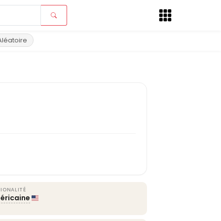
Aléatoire
IONALITÉ
éricaine