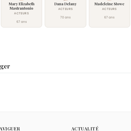
Mary Elizabeth
Dana Delany
Madeleine Stowe
Mastrantonio
ACTEURS
ACTEURS
ACTEURS
70 ans
67 ans
67 ans
nger
ford
,
Soliman le Magnifique
et
Brad Davis
sont nés le 6 novem
 6 novembre.
comme Lori Singer ?
mand
,
Melanie Griffith
,
Bernie Mac
et
Fran Drescher
sont nés e
me Lori Singer ?
AVIGUER
ACTUALITÉ
orke
sont nés à Corpus Christi.