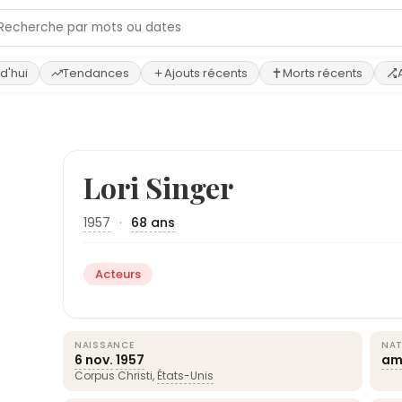
d'hui
Tendances
Ajouts récents
Morts récents
›
Lori Singer
1957
·
68 ans
Acteurs
NAISSANCE
NAT
6 nov.
1957
am
Corpus Christi,
États-Unis