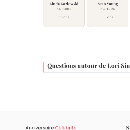
Linda Kozlowski
Sean Young
ACTEURS
ACTEURS
68 ans
66 ans
Questions autour de Lori Si
Qui est né le même jour que Lori Singer ?
Maria Shriver
,
Ethan Hawke
,
Kelly Ruther
Quel âge a Lori Singer ?
Lori Singer a 68 ans. Elle aura 69 ans le
Quels acteurs américains sont nés en 1957 
Michael Clarke Duncan
,
Frances McDor
Quels acteurs sont nés à Corpus Christi com
Anniversaire
Célébrité
N
Eva Longoria
,
Farrah Fawcett
et
Farrah F