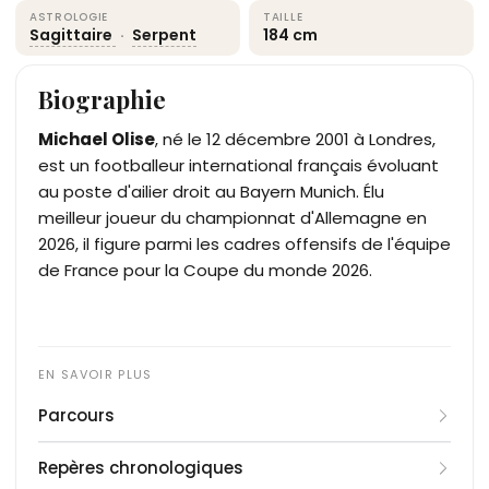
ASTROLOGIE
TAILLE
Sagittaire
·
Serpent
184 cm
Biographie
Michael Olise
, né le 12 décembre 2001 à Londres,
est un footballeur international français évoluant
au poste d'ailier droit au Bayern Munich. Élu
meilleur joueur du championnat d'Allemagne en
2026, il figure parmi les cadres offensifs de l'équipe
de France pour la Coupe du monde 2026.
Parcours
Michael Olise grandit dans l'ouest de Londres et
Repères chronologiques
passe par les académies d'Arsenal puis de