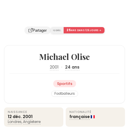
25
Partager
12 DÉC.
ANS DANS 126 JOURS →
Michael Olise
2001
·
24 ans
Sportifs
Footballeurs
NAISSANCE
NATIONALITÉ
12 déc.
2001
française
Londres
,
Angleterre