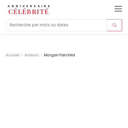
ANNIVERSAIRE
CÉLÉBRITÉ
Aujourd'hui
Tendances
Ajouts récents
Morts r
Accueil
›
Acteurs
›
Morgan Fairchild