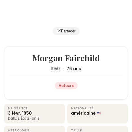
Partager
Morgan Fairchild
1950
·
76 ans
Acteurs
NAISSANCE
NATIONALITÉ
3 févr.
1950
américaine
Dallas
,
États-Unis
ASTROLOGIE
TAILLE