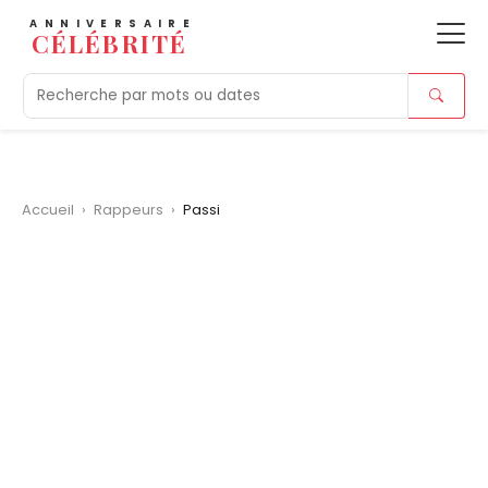
ANNIVERSAIRE
CÉLÉBRITÉ
Aujourd'hui
Tendances
Ajouts récents
Morts r
Accueil
›
Rappeurs
›
Passi