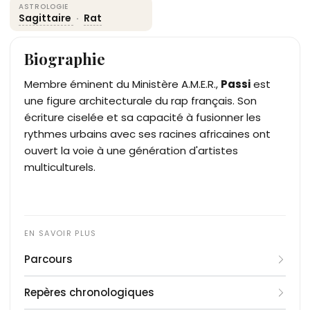
ASTROLOGIE
Sagittaire
·
Rat
Biographie
Membre éminent du Ministère A.M.E.R.,
Passi
est
une figure architecturale du rap français. Son
écriture ciselée et sa capacité à fusionner les
rythmes urbains avec ses racines africaines ont
ouvert la voie à une génération d'artistes
multiculturels.
Parcours
Passi Balende se fait connaître au début des
Repères chronologiques
années 1990 avec le groupe Ministère A.M.E.R., dont