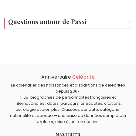
Questions autour de Passi
Qui est né le même jour que Passi ?
Henri Guybet
,
Sept nains
,
Emmanuel Macron
,
Atchoum
Quel âge a Passi ?
et
Paul Meurisse
sont nés le 21 décembre comme Passi.
Passi a 53 ans. Il aura 54 ans le 21 décembre.
Quels rappeurs sont nés en 1972 comme Passi ?
Eminem
,
The Notorious B.I.G.
,
Stomy Bugsy
et
Calbo
Anniversaire
Célébrité
Quels rappeurs français sont du signe Sagittaire comme
sont nés en 1972.
Passi ?
Le calendrier des naissances et disparitions de célébrités
Booba
,
Tiakola
,
Kamini
,
Rohff
et
Gradur
sont du signe
depuis 2007.
11 651 biographies de personnalités françaises et
Sagittaire.
internationales : dates, parcours, anecdotes, citations,
astrologie et bien plus. Classées par date, catégorie,
nationalité et époque — une base de données complète à
explorer, mise à jour en continu.
NAVIGUER