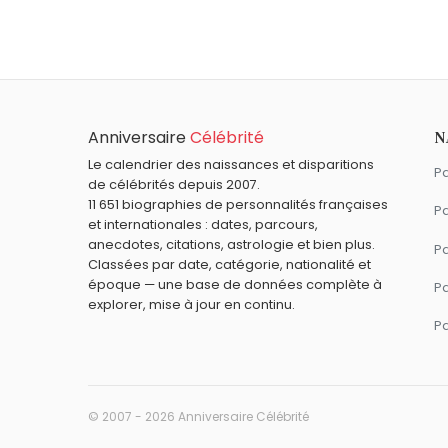
Bob Gunton
,
Ursula
,
Sam Waterston
,
Mar
Quel âge a Paulo Dybala ?
Paulo Dybala a 32 ans. Il aura 33 ans le
Quels sportifs sont nés en 1993 comme Paul
Florian Thauvin
,
Kristina Mladenovic
,
Luc
Quels sportifs sont du signe Scorpion com
Anniversaire
Célébrité
N
Camille Muffat
,
Florence Arthaud
,
Flore
Le calendrier des naissances et disparitions
Pa
de célébrités depuis 2007.
11 651 biographies de personnalités françaises
Pa
et internationales : dates, parcours,
anecdotes, citations, astrologie et bien plus.
Pa
Classées par date, catégorie, nationalité et
époque — une base de données complète à
P
explorer, mise à jour en continu.
P
© 2007 - 2026 Anniversaire Célébrité