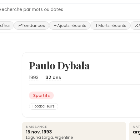
d'hui
Tendances
Ajouts récents
Morts récents
Paulo Dybala
1993
·
32 ans
Sportifs
Footballeurs
NAISSANCE
NAT
15 nov.
1993
ar
Laguna Larga,
Argentine