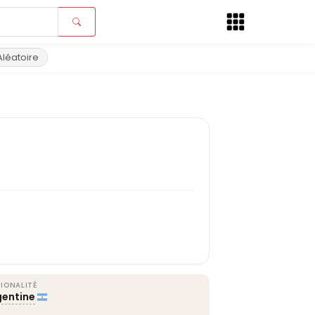
Aléatoire
IONALITÉ
gentine