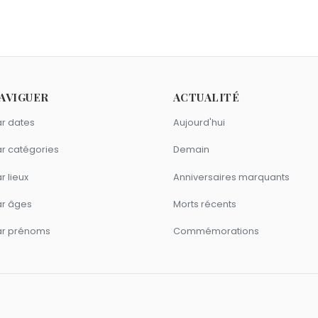
ie Fugain
et
William Herschel
sont nés le 15 novembre comm
 15 novembre.
o Dybala ?
as Digne
,
Raphaël Varane
et
Paul Pogba
sont nés en 1993.
me Paulo Dybala ?
AVIGUER
ACTUALITÉ
nt Manaudou
,
Jules Koundé
et
Emiliano Sala
sont du signe Sco
r dates
Aujourd'hui
r catégories
Demain
r lieux
Anniversaires marquants
ar âges
Morts récents
ar prénoms
Commémorations