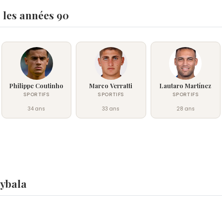
 les années 90
Philippe Coutinho
Marco Verratti
Lautaro Martínez
SPORTIFS
SPORTIFS
SPORTIFS
34 ans
33 ans
28 ans
Dybala