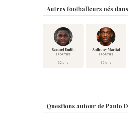
Autres footballeurs nés dans
Samuel Umtiti
Anthony Martial
SPORTIFS
SPORTIFS
32 ans
30 ans
Questions autour de Paulo 
Qui est né le même jour que Paulo Dybala ?