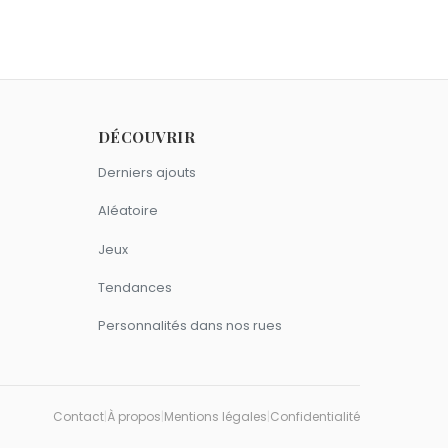
e Paulo Dybala.
DÉCOUVRIR
rpion.
Derniers ajouts
Aléatoire
Jeux
Tendances
Personnalités dans nos rues
Contact
|
À propos
|
Mentions légales
|
Confidentialité