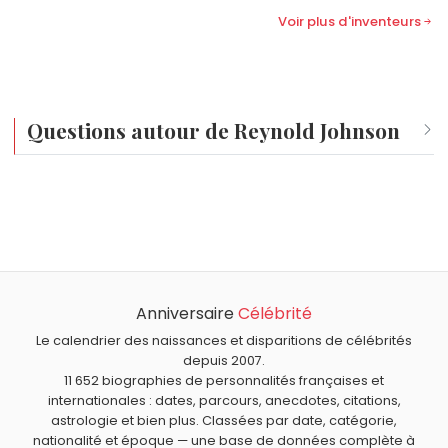
Voir plus d'inventeurs
Questions autour de Reynold Johnson
Qui est né le même jour que Reynold Johnson ?
Guy Béart
,
Roald Amundsen
,
Gareth Bale
,
Will Ferrell
et
À quel âge est mort Reynold Johnson ?
Christophe Rocancourt
sont nés le 16 juillet comme
Reynold Johnson est mort à 92 ans, le 15 septembre
Reynold Johnson.
Qui est mort le même jour que Reynold Johnson ?
1998.
Marthe Mercadier
,
Richard Wright
,
Johnny Ramone
,
Colin
Anniversaire
Célébrité
Quels inventeurs américains sont du signe Cancer
McRae
et
André Le Nôtre
sont morts le 15 septembre
comme Reynold Johnson ?
Le calendrier des naissances et disparitions de célébrités
comme Reynold Johnson.
Samuel Colt
,
John Pemberton
,
Harvey Ball
,
Percy
depuis 2007.
11 652 biographies de personnalités françaises et
Spencer
et
Vint Cerf
sont du signe Cancer.
internationales : dates, parcours, anecdotes, citations,
astrologie et bien plus. Classées par date, catégorie,
nationalité et époque — une base de données complète à