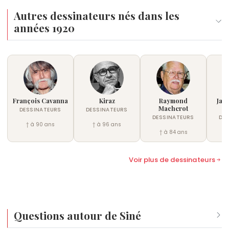
Autres dessinateurs nés dans les
années 1920
François Cavanna
Kiraz
Raymond
Jac
Macherot
DESSINATEURS
DESSINATEURS
DESSINATEURS
DE
† à 90 ans
† à 96 ans
† à 84 ans
†
Voir plus de dessinateurs
Questions autour de Siné