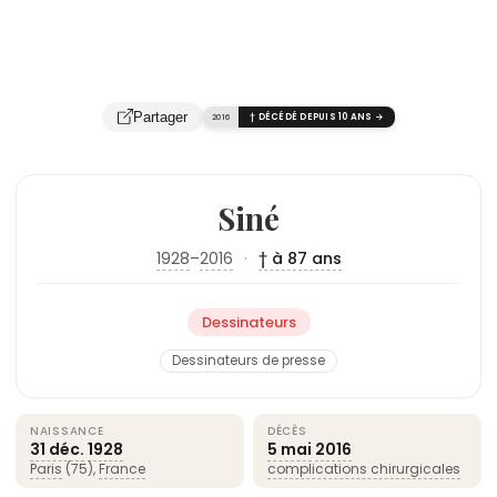
Partager
2016
† DÉCÉDÉ DEPUIS 10 ANS →
Siné
1928
–
2016
·
† à 87 ans
Dessinateurs
Dessinateurs de presse
NAISSANCE
DÉCÈS
31 déc.
1928
5 mai
2016
Paris
(75),
France
complications chirurgicales