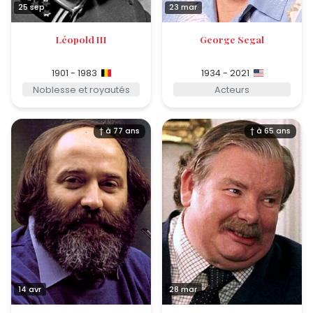
25 sep
23 mar
Léopold III
George Segal
1901 - 1983
1934 - 2021
Noblesse et royautés
Acteurs
† à 77 ans
† à 65 ans
14 avr
28 mar