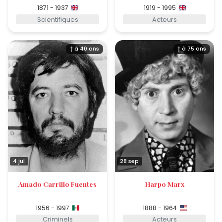
1871 - 1937
1919 - 1995
Scientifiques
Acteurs
† à 40 ans
† à 75 ans
4 jul
28 sep
Amado Carrillo Fuentes
Harpo Marx
1956 - 1997
1888 - 1964
Criminels
Acteurs