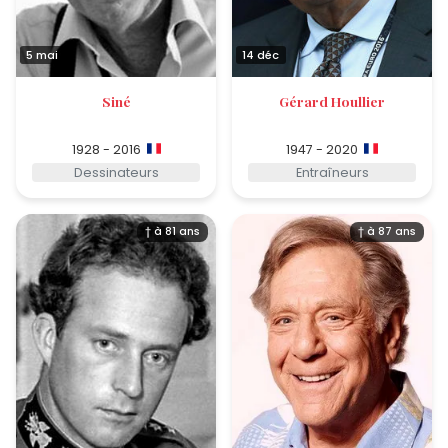
5 mai
14 déc
Siné
Gérard Houllier
1928 - 2016
1947 - 2020
Dessinateurs
Entraîneurs
† à 81 ans
† à 87 ans