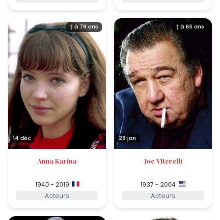
† à 79 ans
† à 66 ans
14 déc
28 jan
Anna Karina
Joe Viterelli
1940 - 2019
1937 - 2004
Acteurs
Acteurs