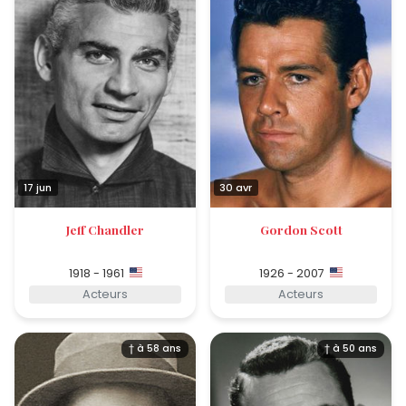
17 jun
30 avr
Jeff Chandler
Gordon Scott
1918 - 1961
1926 - 2007
Acteurs
Acteurs
† à 58 ans
† à 50 ans