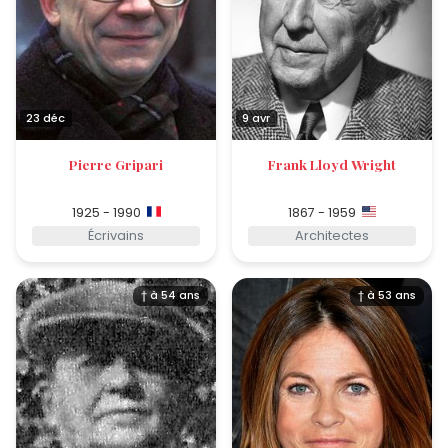
23 déc
9 avr
Pierre Gripari
Frank Lloyd Wright
1925 - 1990
1867 - 1959
Écrivains
Architectes
† à 54 ans
† à 53 ans