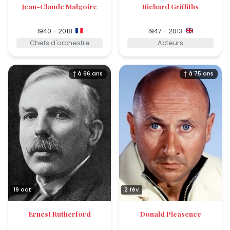
Jean-Claude Malgoire
Richard Griffiths
1940 - 2018
1947 - 2013
Chefs d'orchestre
Acteurs
† à 66 ans
† à 75 ans
19 oct
2 fév
Ernest Rutherford
Donald Pleasence