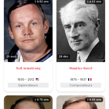
† à 82 ans
† à 62 ans
25 aoû
28 déc
Neil Armstrong
Maurice Ravel
1930 - 2012
1875 - 1937
Explorateurs
Compositeurs
† à 75 ans
† à 65 ans