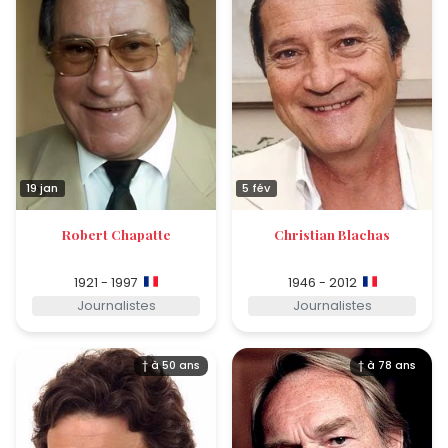
19 jan
5 fév
Robert Chapatte
Christian Blachas
1921 - 1997
1946 - 2012
Journalistes
Journalistes
† à 50 ans
† à 78 ans