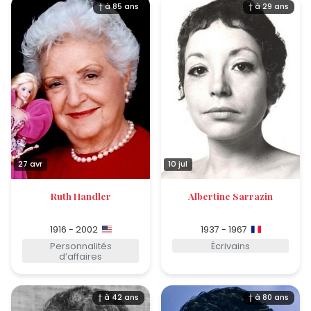
† à 85 ans
† à 29 ans
27 avr
10 jul
Ruth Handler
Albertine Sarrazin
1916 - 2002
1937 - 1967
Personnalités
Écrivains
d’affaires
† à 42 ans
† à 80 ans