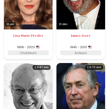
12 jan
31 déc
Lisa Marie Presley
James Avery
1968 - 2023
1945 - 2013
Chanteurs
Acteurs
† à 87 ans
† à 73 ans