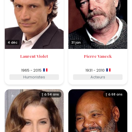
4 déc
31 jan
Laurent Violet
Pierre Vaneck
1965 - 2015
1931 - 2010
Humoristes
Acteurs
† à 54 ans
† à 68 ans