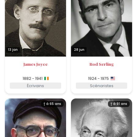
13 jan
28 jun
James Joyce
Rod Serling
1882 - 1941
1924 - 1975
Écrivains
Scénaristes
† à 65 ans
† à 91 ans