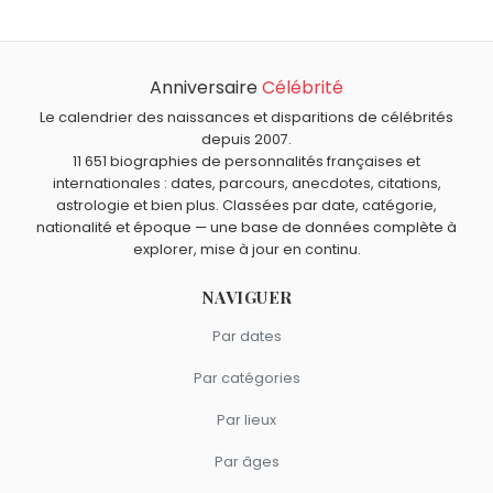
Sublet
et
Daniel Baldwin
sont nés le 5 octobre comme
Donald Pleasence est mort à 75 ans, le 2 février 1995.
Donald Pleasence.
Qui est mort le même jour que Donald Pleasence ?
Monica Vitti
,
Barry Morse
,
Maurice Tillieux
,
Dmitri
Anniversaire
Célébrité
Quels acteurs sont nés en 1919 comme Donald Pleasence
Mendeleïev
et
Michel Roux
sont morts le 2 février
?
Le calendrier des naissances et disparitions de célébrités
comme Donald Pleasence.
Lino Ventura
,
Jean Lefebvre
,
Tsilla Chelton
,
Eva Gabor
et
depuis 2007.
Quels acteurs britanniques sont du signe Balance
11 651 biographies de personnalités françaises et
Jackie Sardou
sont nés en 1919.
comme Donald Pleasence ?
internationales : dates, parcours, anecdotes, citations,
Roger Moore
,
Catherine Zeta-Jones
,
Angela Lansbury
,
astrologie et bien plus. Classées par date, catégorie,
Kate Winslet
et
Deborah Kerr
sont du signe Balance.
nationalité et époque — une base de données complète à
explorer, mise à jour en continu.
NAVIGUER
Par dates
Par catégories
Par lieux
Par âges