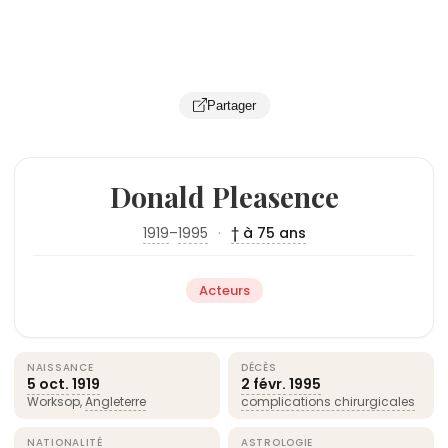
Partager
Donald Pleasence
1919
–
1995
·
† à 75 ans
Acteurs
NAISSANCE
DÉCÈS
5 oct.
1919
2 févr.
1995
Worksop,
Angleterre
complications chirurgicales
NATIONALITÉ
ASTROLOGIE