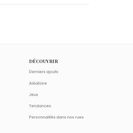
r comme Barbara Hershey.
DÉCOUVRIR
Los Angeles
.
Derniers ajouts
Aléatoire
Jeux
Tendances
Personnalités dans nos rues