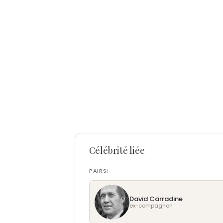
Célébrité liée
PAIRS
1
David Carradine
ex-compagnon