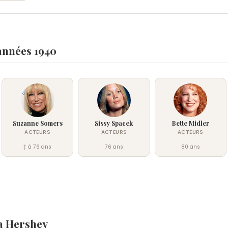
années 1940
Suzanne Somers
Sissy Spacek
Bette Midler
ACTEURS
ACTEURS
ACTEURS
† à 76 ans
76 ans
80 ans
a Hershey