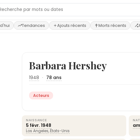
d'hui
Tendances
Ajouts récents
Morts récents
Barbara Hershey
1948
·
78 ans
Acteurs
NAISSANCE
NAT
5 févr.
1948
am
Los Angeles
,
États-Unis