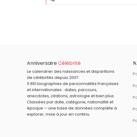
Qui est né le même jour que Barbara Hersh
Neymar
,
John Boyd Dunlop
,
Dominique 
Quel âge a Barbara Hershey ?
Barbara Hershey a 78 ans. Elle aura 79 an
Quels acteurs américains sont nés en 194
Samuel L. Jackson
,
A Martinez
,
Kate Jac
Quels acteurs sont nés à Los Angeles com
Anniversaire
Célébrité
N
Marilyn Monroe
,
Leonardo DiCaprio
,
Jenn
Quels acteurs américains sont du signe V
Le calendrier des naissances et disparitions
Pa
de célébrités depuis 2007.
Paul Newman
,
Jennifer Aniston
,
Tom Sel
11 651 biographies de personnalités françaises
Pa
et internationales : dates, parcours,
anecdotes, citations, astrologie et bien plus.
Pa
Classées par date, catégorie, nationalité et
époque — une base de données complète à
P
explorer, mise à jour en continu.
P