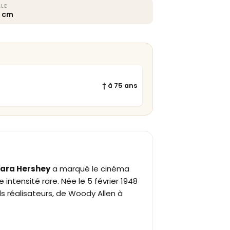
LLE
5 cm
† à 75 ans
ara Hershey
a marqué le cinéma
intensité rare. Née le 5 février 1948
ds réalisateurs, de Woody Allen à