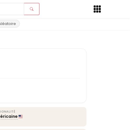
Aléatoire
IONALITÉ
éricaine