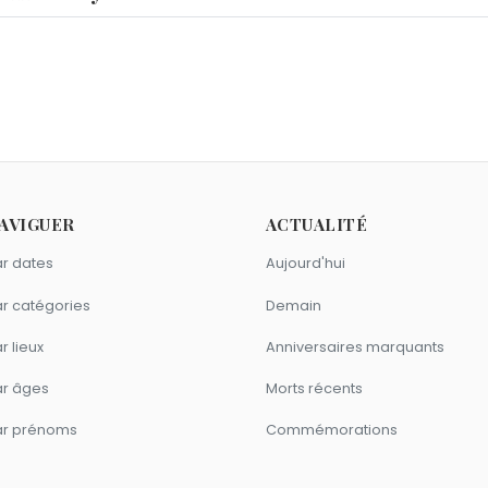
ey ?
Besnehard
,
Hiram Maxim
et
Laura Linney
sont nés le 5 févrie
s le 5 février.
8 comme Barbara Hershey ?
kson
,
John Ritter
et
Robert Ginty
sont nés en 1948.
me Barbara Hershey ?
AVIGUER
ACTUALITÉ
ifer Aniston
,
Elizabeth Montgomery
et
Jonah Hill
sont nés à
erseau comme Barbara Hershey ?
r dates
Aujourd'hui
leck
,
John Belushi
et
Denise Richards
sont du signe Verseau.
r catégories
Demain
r lieux
Anniversaires marquants
ar âges
Morts récents
ar prénoms
Commémorations