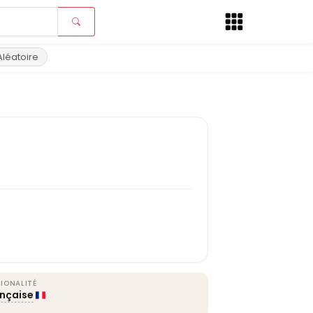
Aléatoire
IONALITÉ
ançaise