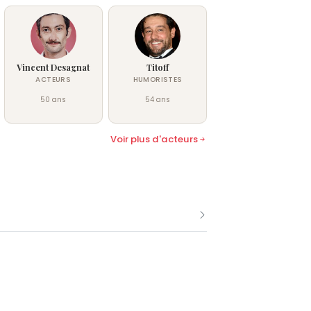
Vincent Desagnat
Titoff
ACTEURS
HUMORISTES
50 ans
54 ans
Voir plus d'acteurs
 tranquille en 1988 et lauréat du prix
ne Chatiliez, sorti en 1988, où il incarne