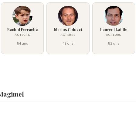
Rachid Ferrache
Marius Colucci
Laurent Lafitte
ACTEURS
ACTEURS
ACTEURS
54 ans
49 ans
52 ans
 Magimel
 en 1974 à Paris, révélé enfant dans La Vie est un long fleuve
?
e Cannes 2001 pour La Pianiste.
 à treize ans dans La Vie est un long fleuve tranquille d'Étien