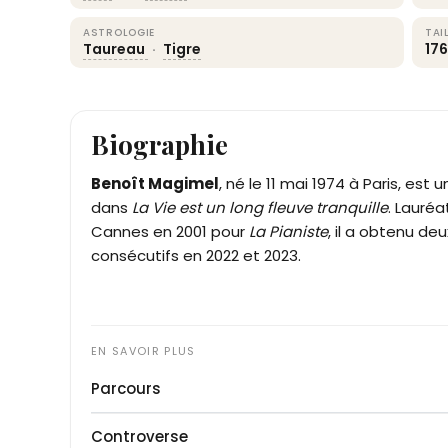
ASTROLOGIE
TAI
Taureau
·
Tigre
17
Biographie
Benoît Magimel
, né le 11 mai 1974 à Paris, est
dans
La Vie est un long fleuve tranquille
. Lauréa
Cannes en 2001 pour
La Pianiste
, il a obtenu de
consécutifs en 2022 et 2023.
Parcours
Benoît Magimel décroche son premier rôle à tr
Controverse
tranquille
d'
Étienne Chatiliez
, où il incarne « Mom