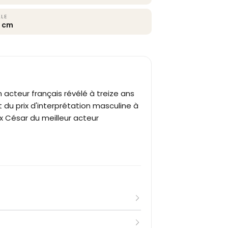
LLE
6 cm
 un acteur français révélé à treize ans
t du prix d'interprétation masculine à
ux César du meilleur acteur
eize ans dans
La Vie est un long fleuve
o » Groseille. La transition vers les