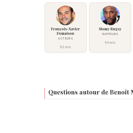
François-Xavier
Stomy Bugsy
Demaison
RAPPEURS
ACTEURS
54 ans
52 ans
Questions autour de Benoît
Qui est Benoît Magimel ?
Benoît Magimel est un acteur français né
Quel est le premier film de Benoît Magimel 
d'interprétation masculine au Festival d
Benoît Magimel a fait ses débuts à l'écran