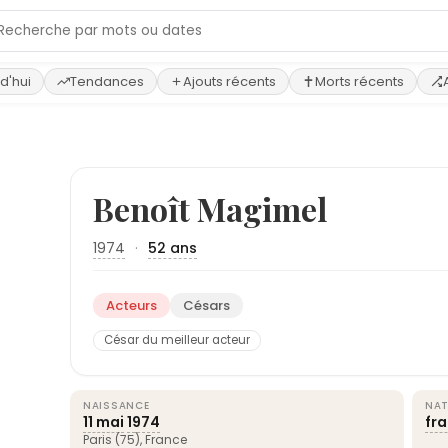
d'hui
Tendances
Ajouts récents
Morts récents
Benoît Magimel
1974
·
52 ans
Acteurs
Césars
César du meilleur acteur
NAISSANCE
NAT
11 mai
1974
fr
Paris
(75),
France