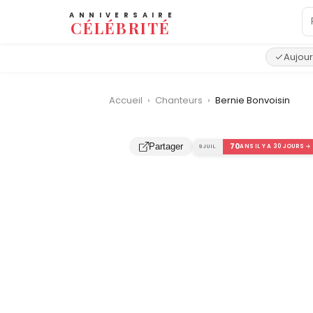
ANNIVERSAIRE
CÉLÉBRITÉ
Aujour
Accueil
›
Chanteurs
›
Bernie Bonvoisin
‹
70
Partager
9 JUIL.
ANS IL Y A 30 JOURS →