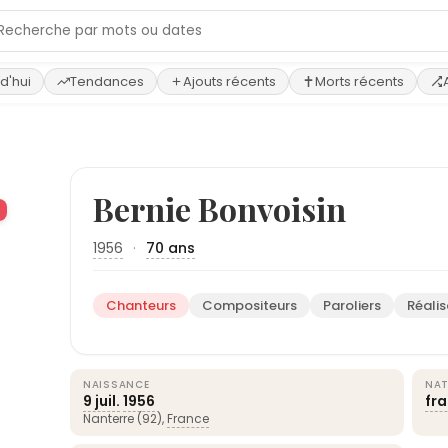
d'hui
Tendances
Ajouts récents
Morts récents
›
Bernie Bonvoisin
1956
·
70 ans
Chanteurs
Compositeurs
Paroliers
Réalis
NAISSANCE
NAT
9 juil.
1956
fr
Nanterre (92),
France