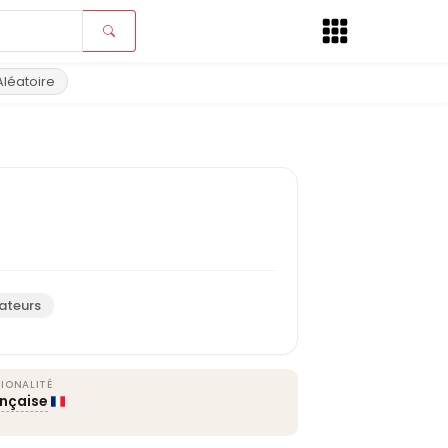
Aléatoire
ateurs
IONALITÉ
ançaise