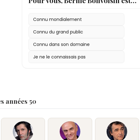
Pour vous, Bernie Bonvoisin est…
• Distinctions : nomination au César de la meil
Démons de Jésus
Connu mondialement
Connu du grand public
Connu dans son domaine
Je ne le connaissais pas
es années 50