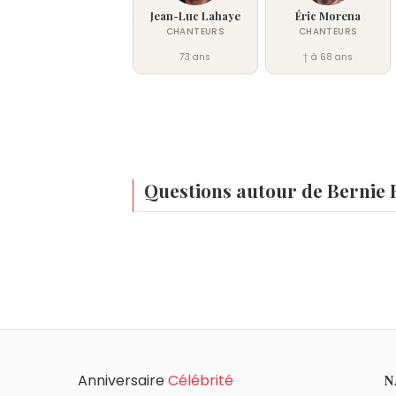
Jean-Luc Lahaye
Éric Morena
CHANTEURS
CHANTEURS
73 ans
† à 68 ans
Questions autour de Bernie 
Qui est né le même jour que Bernie Bonvoisi
Amélie Nothomb
,
Marc Almond
,
Richard
Quel âge a Bernie Bonvoisin ?
Bernie Bonvoisin a 70 ans. Il aura 71 ans le 
Quels chanteurs français sont nés en 1956 
Étienne Daho
,
Francky Vincent
,
Charléli
Quels chanteurs français sont du signe Ca
Anniversaire
Célébrité
N
Mireille Mathieu
,
Line Renaud
,
Karen Cher