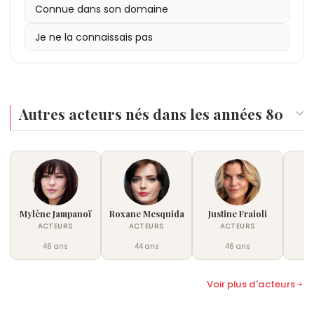
Connue dans son domaine
Je ne la connaissais pas
Autres acteurs nés dans les années 80
Mylène Jampanoï
Roxane Mesquida
Justine Fraioli
Li
ACTEURS
ACTEURS
ACTEURS
46 ans
44 ans
46 ans
Voir plus d'acteurs