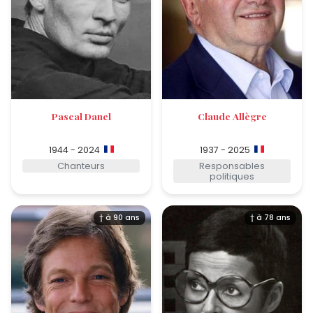
Pascal Danel
Claude Allègre
1944 - 2024
1937 - 2025
Chanteurs
Responsables
politiques
† à 90 ans
† à 78 ans