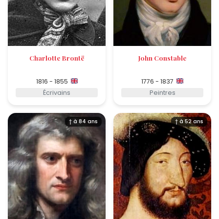
Charlotte Brontë
John Constable
1816 - 1855
1776 - 1837
Écrivains
Peintres
† à 84 ans
† à 52 ans