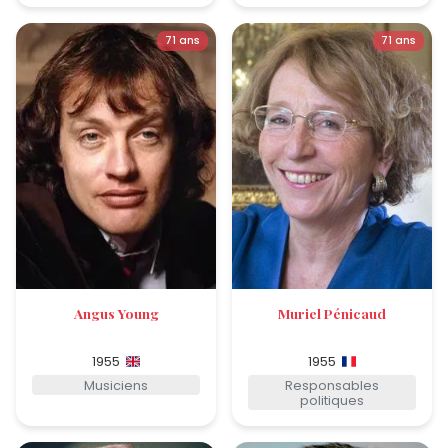
71 ans
71 ans
Angus Young
Muriel Pénicaud
1955
1955
Musiciens
Responsables
politiques