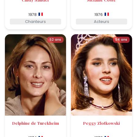
1978
1976
Chanteurs
Acteurs
52 ans
54 ans
Delphine de Turckheim
Peggy Zlotkowski