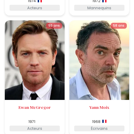
1974
1972
Acteurs
Mannequins
55 ans
58 ans
Ewan McGregor
Yann Moix
1971
1968
Acteurs
Écrivains