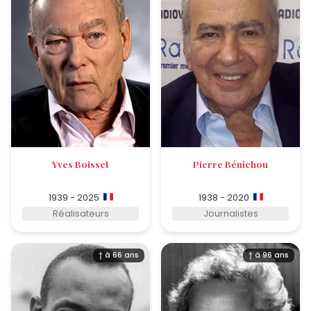
Yves Boisset
Pierre Bénichou
1939 - 2025
1938 - 2020
Réalisateurs
Journalistes
† à 66 ans
† à 96 ans