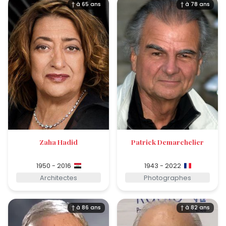
† à 65 ans
† à 78 ans
Zaha Hadid
Patrick Demarchelier
1950 - 2016
1943 - 2022
Architectes
Photographes
† à 86 ans
† à 82 ans