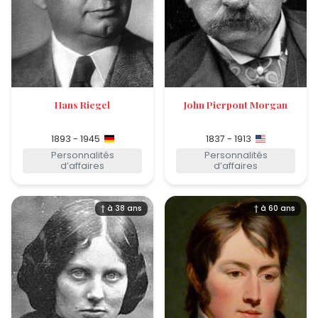
Hans Riegel
John Pierpont Morgan
1893 - 1945
1837 - 1913
Personnalités
Personnalités
d’affaires
d’affaires
† à 38 ans
† à 60 ans