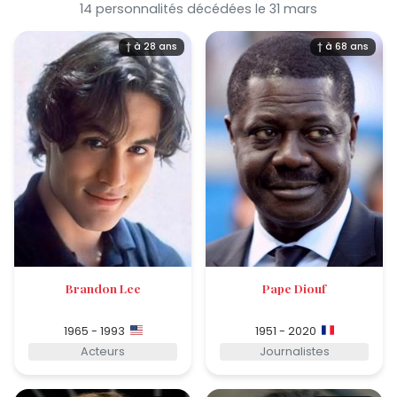
14 personnalités décédées le 31 mars
† à 28 ans
† à 68 ans
Brandon Lee
Pape Diouf
1965 - 1993
1951 - 2020
Acteurs
Journalistes