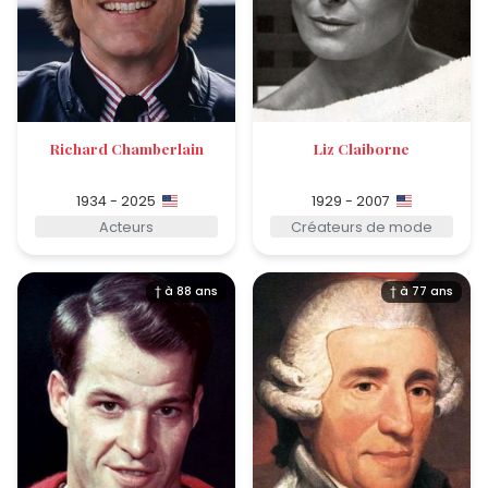
Richard Chamberlain
Liz Claiborne
1934 - 2025
1929 - 2007
Acteurs
Créateurs de mode
† à 88 ans
† à 77 ans