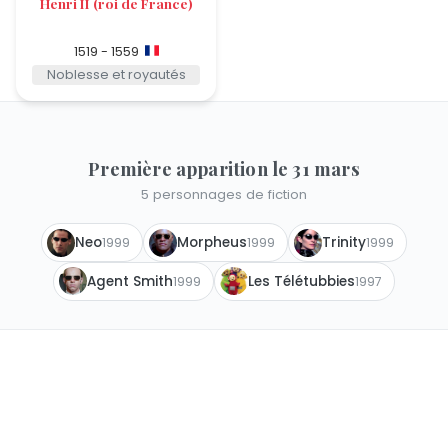
Henri II (roi de France)
1519 - 1559
Noblesse et royautés
Première apparition le 31 mars
5 personnages de fiction
Neo
Morpheus
Trinity
1999
1999
1999
Agent Smith
Les Télétubbies
1999
1997