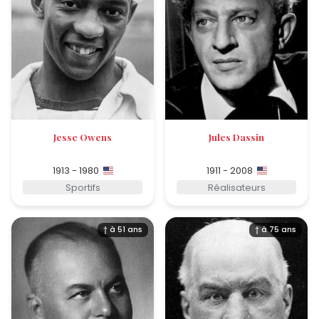
Jesse Owens
Jules Dassin
1913 - 1980
1911 - 2008
Sportifs
Réalisateurs
† à 51 ans
† à 75 ans