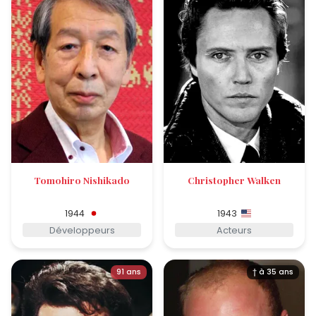
Tomohiro Nishikado
Christopher Walken
1944
1943
Développeurs
Acteurs
91 ans
† à 35 ans