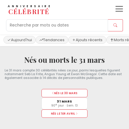
ANNIVERSAIRE
CÉLÉBRITÉ
Aujourd'hui
Tendances
Ajouts récents
Morts r
Nés ou morts le 31 mars
Le 31 mars compte 30 célébrités nées ce jour, parmi lesquelles figurent
notamment Seb La Frite, Angus Young et Ewan McGregor. Cette date est
également associée à 14 décès de personnalités publiques.
NÉS LE 30 MARS
31 MARS
e
90
jour · Sem. 13
NÉS LE 1ER AVRIL