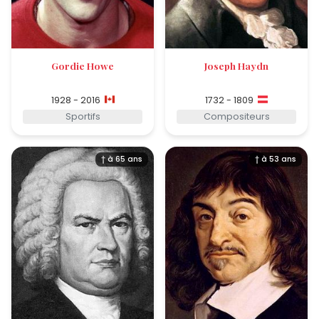
Gordie Howe
Joseph Haydn
1928 - 2016
1732 - 1809
Sportifs
Compositeurs
† à 65 ans
† à 53 ans