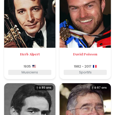
Herb Alpert
David Poisson
1935
1982 - 2017
Musiciens
Sportifs
† à 80 ans
† à 87 ans