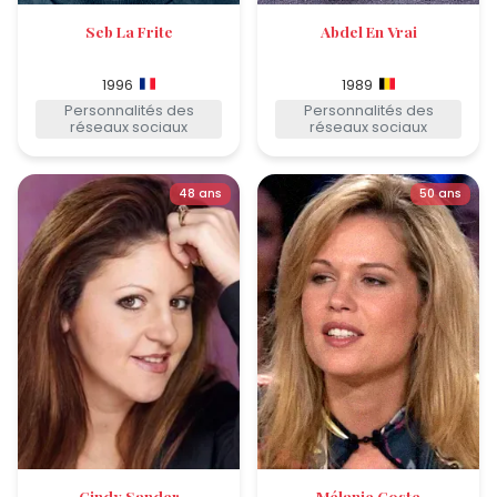
Seb La Frite
Abdel En Vrai
1996
1989
Personnalités des
Personnalités des
réseaux sociaux
réseaux sociaux
48 ans
50 ans
Cindy Sander
Mélanie Coste