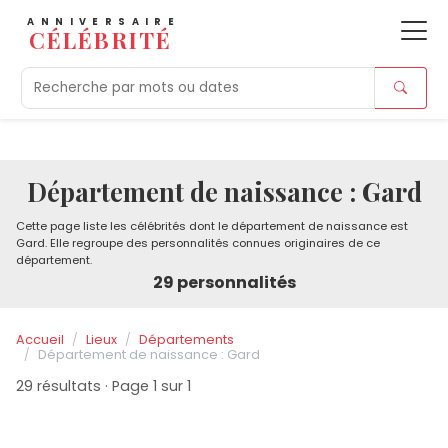
ANNIVERSAIRE
CÉLÉBRITÉ
Aujourd'hui
Tendances
Ajouts récents
Morts r
Département de naissance : Gard
Cette page liste les célébrités dont le département de naissance est
Gard. Elle regroupe des personnalités connues originaires de ce
département.
29 personnalités
Accueil
Lieux
Départements
Département de naissance : Gard
29 résultats · Page 1 sur 1