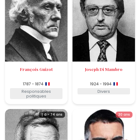
François Guizot
Joseph Di Mambro
1787 - 1874
1924 - 1994
Responsables
Divers
politiques
† à ~ 74 ans
30 ans