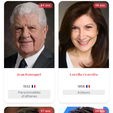
94 ans
68 ans
Jean Bousquet
Lorella Cravotta
1932
1958
Personnalités
Acteurs
d’affaires
57 ans
34 ans