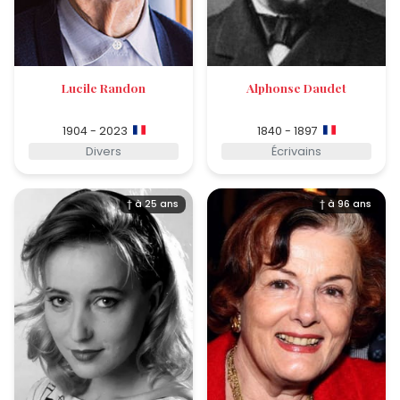
Lucile Randon
Alphonse Daudet
1904 - 2023
1840 - 1897
Divers
Écrivains
† à 25 ans
† à 96 ans