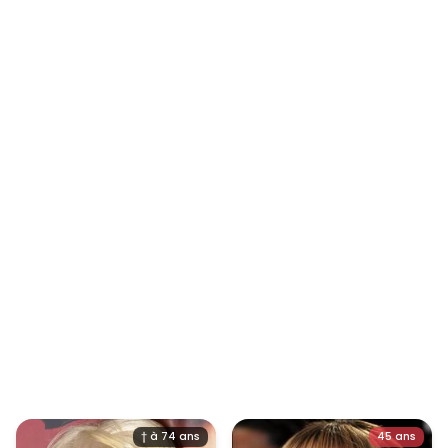
† à 74 ans
45 ans