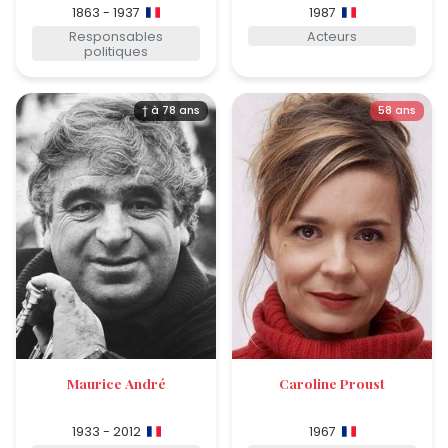
1863 - 1937
1987
Responsables
Acteurs
politiques
† à 78 ans
58 ans
Maurice André
Caroline Proust
1933 - 2012
1967