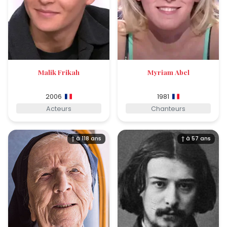
Malik Frikah
Myriam Abel
2006
1981
Acteurs
Chanteurs
† à 118 ans
† à 57 ans