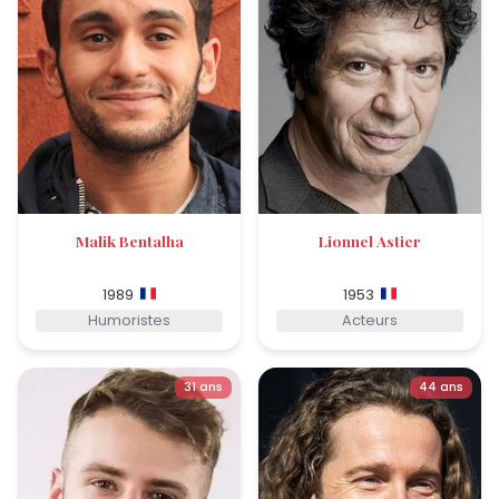
Malik Bentalha
Lionnel Astier
1989
1953
Humoristes
Acteurs
31 ans
44 ans