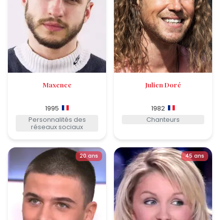
Maxence
Julien Doré
1995
1982
Personnalités des
Chanteurs
réseaux sociaux
20 ans
45 ans