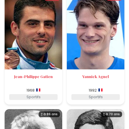
Jean-Philippe Gatien
Yannick Agnel
1968
1992
Sportifs
Sportifs
† à 86 ans
† à 70 ans