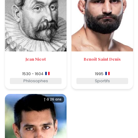
Jean Nicot
Benoît Saint Denis
1530 - 1604
1995
Philosophes
Sportifs
† à 26 ans