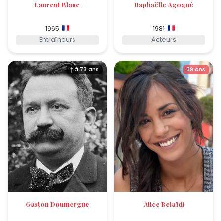
Laurent Blanc
Raphaëlle Agogué
1965
1981
Entraîneurs
Acteurs
† à 73 ans
39 ans
Gaston Doumergue
Alice Belaïdi