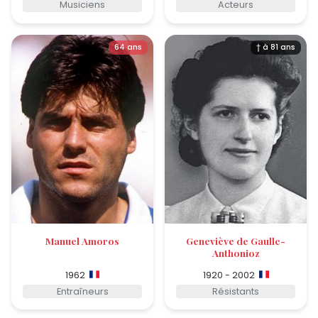
Musiciens
Acteurs
64 ans
† à 81 ans
Manuel Amoros
Geneviève de Gaulle-
Anthonioz
1962
1920 - 2002
Entraîneurs
Résistants