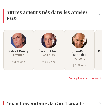
Autres acteurs nés dans les années
1940
Patrick Poivey
Étienne Chicot
Jean-Paul
Patr
Bonnaire
ACTEURS
ACTEURS
ACTEURS
† à 72 ans
† à 69 ans
† à 69 ans
Voir plus d'acteurs
Questions autour de Guy Laporte