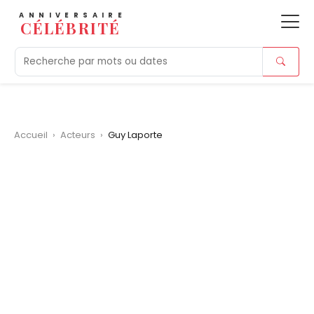
ANNIVERSAIRE
CÉLÉBRITÉ
Aujourd'hui
Tendances
Ajouts récents
Morts r
Accueil
›
Acteurs
›
Guy Laporte