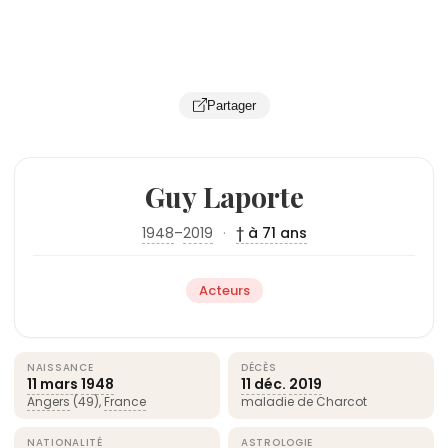
Partager
Guy Laporte
1948
–
2019
·
† à 71 ans
Acteurs
NAISSANCE
DÉCÈS
11 mars
1948
11 déc.
2019
Angers
(49),
France
maladie de Charcot
NATIONALITÉ
ASTROLOGIE