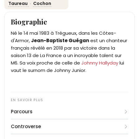
Taureau
·
Cochon
Biographie
Né le 14 mai 1983 à Trégueux, dans les Côtes-
d'Armor,
Jean-Baptiste Guégan
est un chanteur
français révélé en 2018 par sa victoire dans la
saison 13 de La France a un incroyable talent sur
M6. Sa voix proche de celle de
Johnny Hallyday
lui
vaut le surnom de Johnny Junior.
Parcours
Jean-Baptiste Guégan grandit en Bretagne et se
Controverse
destine au métier de menuisier-ébéniste après un
CAP menuiserie au lycée de Tréguier. À neuf ans,
Dès la sortie de son premier album, la démarche