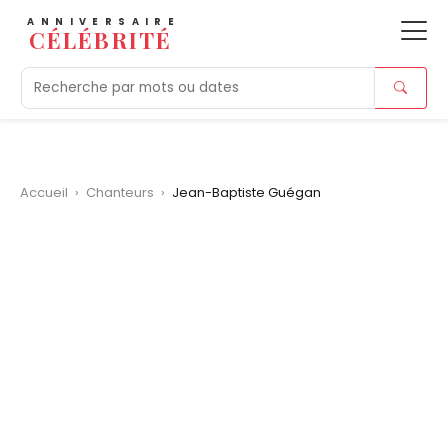
ANNIVERSAIRE
CÉLÉBRITÉ
Aujourd'hui
Tendances
Ajouts récents
Morts r
Accueil
›
Chanteurs
›
Jean-Baptiste Guégan