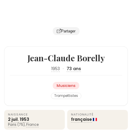
Partager
Jean-Claude Borelly
1953
·
73 ans
Musiciens
Trompettistes
NAISSANCE
NATIONALITÉ
2 juil.
1953
française
Paris
(75),
France