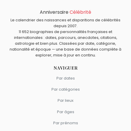
Borelly ?
Anniversaire
Célébrité
Malcolm Young
,
Richard Kolinka
,
Mike Oldfield
,
Richard
Quels musiciens sont nés à Paris comme Jean-Claude
Clayderman
et
Robin Le Mesurier
sont nés en 1953.
Borelly ?
Le calendrier des naissances et disparitions de célébrités
depuis 2007.
Richard Kolinka
,
Corine Marienneau
,
Jacno
,
Marcel Azzola
Quels musiciens français sont du signe Cancer comme
11 652 biographies de personnalités françaises et
et
Ève Curie
sont nés à
Paris
.
Jean-Claude Borelly ?
internationales : dates, parcours, anecdotes, citations,
astrologie et bien plus. Classées par date, catégorie,
Richard Kolinka
,
Stéphane Sirkis
,
Jacno
et
Marcel Azzola
nationalité et époque — une base de données complète à
sont du signe Cancer.
explorer, mise à jour en continu.
NAVIGUER
Par dates
Par catégories
Par lieux
Par âges
Par prénoms