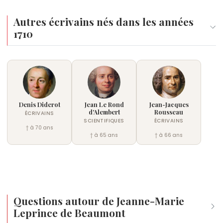
Autres écrivains nés dans les années
1710
Denis Diderot
Jean Le Rond
Jean-Jacques
d'Alembert
Rousseau
ÉCRIVAINS
SCIENTIFIQUES
ÉCRIVAINS
† à 70 ans
† à 65 ans
† à 66 ans
Questions autour de Jeanne-Marie
Leprince de Beaumont