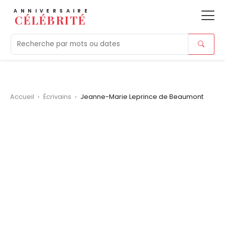
ANNIVERSAIRE
CÉLÉBRITÉ
Aujourd'hui
Tendances
Ajouts récents
Morts r
Accueil
›
Écrivains
›
Jeanne-Marie Leprince de Beaumont