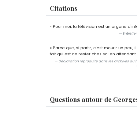
Citations
« Pour moi, la télévision est un organe d'inf
— Entretie
« Parce que, si partir, c'est mourir un peu, 
fait qui est de rester chez soi en attendant 
— Déclaration reproduite dans les archives du f
Questions autour de George
Qui est le père d'Antoine de Caunes ?
Georges de Caunes est le père d'Antoin
Quelle émission Georges de Caunes a-t-il 