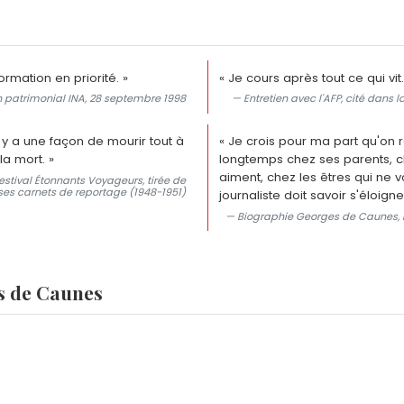
ormation en priorité. »
« Je cours après tout ce qui vit
n patrimonial INA, 28 septembre 1998
— Entretien avec l'AFP, cité dans l
il y a une façon de mourir tout à
« Je crois pour ma part qu'on 
la mort. »
longtemps chez ses parents, c
aiment, chez les êtres qui ne 
estival Étonnants Voyageurs, tirée de
ses carnets de reportage (1948-1951)
journaliste doit savoir s'éloigner
— Biographie Georges de Caunes, l'
s de Caunes
e de Caunes, né en 1953 de son mariage avec la présentatr
cofondée en 1949 ?