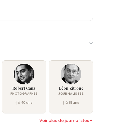
Robert Capa
Léon Zitrone
PHOTOGRAPHES
JOURNALISTES
† à 40 ans
† à 81 ans
Voir plus de journalistes