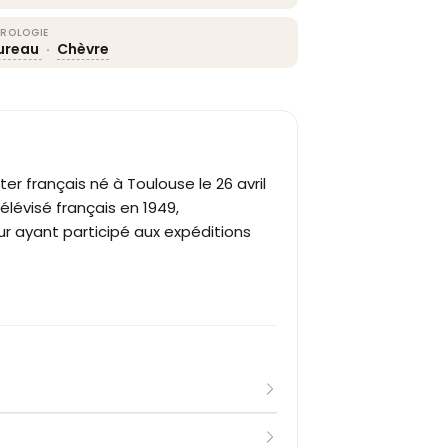
ROLOGIE
ureau
·
Chèvre
ter français né à Toulouse le 26 avril
télévisé français en 1949,
ur ayant participé aux expéditions
e Cazal, Georges de Caunes grandit à
sou jusqu'en 1936, puis obtient une