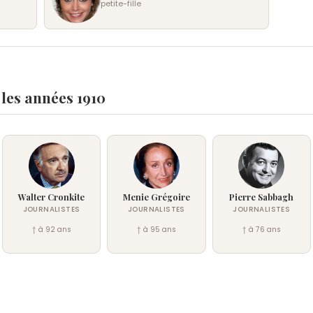
petite-fille
 les années 1910
Walter Cronkite
Menie Grégoire
Pierre Sabbagh
JOURNALISTES
JOURNALISTES
JOURNALISTES
† à 92 ans
† à 95 ans
† à 76 ans