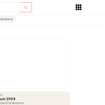
Aléatoire
ÈS
juin
2004
ture d’anévrisme