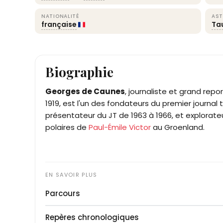
NATIONALITÉ
AST
française
Ta
Biographie
Georges de Caunes
, journaliste et grand repor
1919, est l'un des fondateurs du premier journal 
présentateur du JT de 1963 à 1966, et explorate
polaires de
Paul-Émile Victor
au Groenland.
Parcours
Fils de l'avocat Gustave de Caunes et de Mari
Repères chronologiques
Toulouse où il étudie au collège jésuite Le Caou