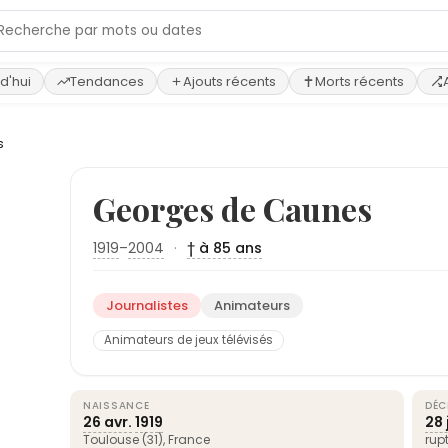
d'hui
Tendances
Ajouts récents
Morts récents
s
Georges de Caunes
1919
–
2004
·
† à 85 ans
Journalistes
Animateurs
Animateurs de jeux télévisés
NAISSANCE
DÉC
26 avr.
1919
28 
Toulouse
(31),
France
rup