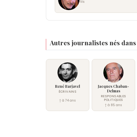
fils
Autres journalistes nés dans
René Barjavel
Jacques Chaban-
Delmas
ÉCRIVAINS
RESPONSABLES
POLITIQUES
† à 74 ans
† à 85 ans