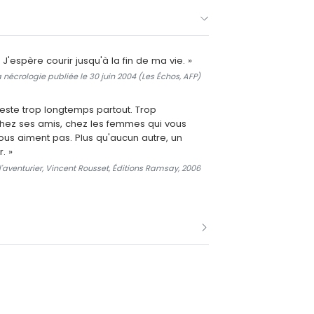
. J'espère courir jusqu'à la fin de ma vie. »
a nécrologie publiée le 30 juin 2004 (Les Échos, AFP)
reste trop longtemps partout. Trop
hez ses amis, chez les femmes qui vous
vous aiment pas. Plus qu'aucun autre, un
. »
aventurier, Vincent Rousset, Éditions Ramsay, 2006
ice Jacqueline Joubert.