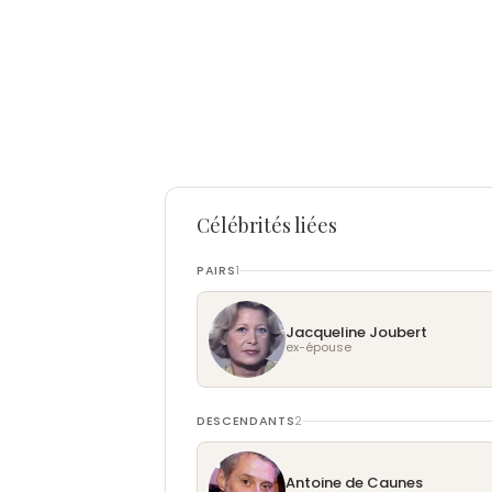
Célébrités liées
PAIRS
1
Jacqueline Joubert
ex-épouse
DESCENDANTS
2
Antoine de Caunes