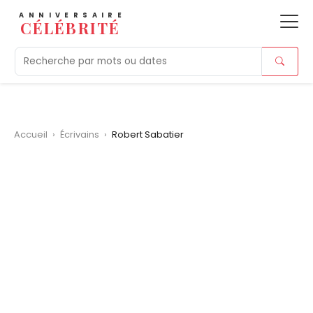
ANNIVERSAIRE
CÉLÉBRITÉ
Aujourd'hui
Tendances
Ajouts récents
Morts r
Accueil
›
Écrivains
›
Robert Sabatier