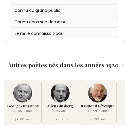
Connu du grand public
Connu dans son domaine
Je ne le connaissais pas
Autres poètes nés dans les années 1920
Georges Brassens
Allen Ginsberg
Raymond Lévesque
B
CHANTEURS
ÉCRIVAINS
CHANTEURS
É
† à 60 ans
† à 70 ans
† à 92 ans
†