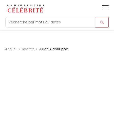
ANNIVERSAIRE
CÉLÉBRITÉ
Aujourd'hui
Tendances
Ajouts récents
Morts r
Accueil
›
Sportifs
›
Julian Alaphilippe