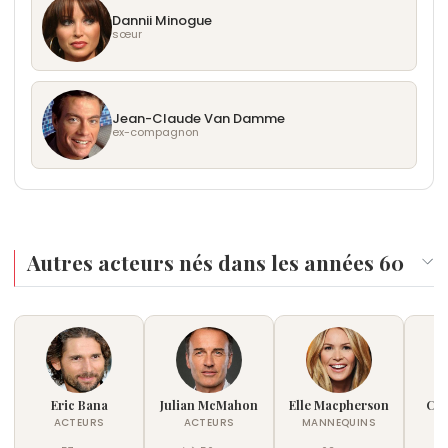
Royaume-Uni selon Nielsen.
Dannii Minogue
sœur
Jean-Claude Van Damme
ex-compagnon
Autres acteurs nés dans les années 60
Eric Bana
Julian McMahon
Elle Macpherson
Cat
ACTEURS
ACTEURS
MANNEQUINS