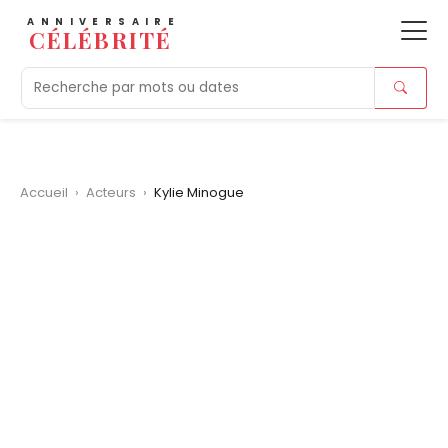
ANNIVERSAIRE
CÉLÉBRITÉ
Aujourd'hui
Tendances
Ajouts récents
Morts r
Accueil
›
Acteurs
›
Kylie Minogue