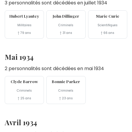
3 personnalités sont décédées en juillet 1934
27 jul
22 jul
4 jul
Hubert Lyautey
John Dillinger
Marie Curie
Militaires
Criminels
Scientifiques
† 79 ans
† 31 ans
† 66 ans
Mai 1934
2 personnalités sont décédées en mai 1934
23 mai
23 mai
Clyde Barrow
Bonnie Parker
Criminels
Criminels
† 25 ans
† 23 ans
Avril 1934