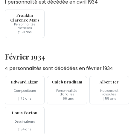
1 personnalité est décédée en avril 1934
8 avr
Franklin
Clarence Mars
Personnalités
d’affaires
† 50 ans
Février 1934
4 personnalités sont décédées en février 1934
23 fév
19 fév
17 fév
Edward Elgar
Caleb Bradham
Albert Ier
Compositeurs
Personnalités
Noblesse et
d’affaires
royautés
† 76 ans
† 66 ans
† 58 ans
15 fév
Louis Forton
Dessinateurs
† 54 ans