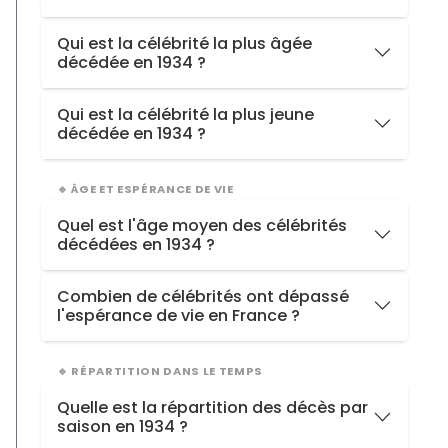
1934
15 décès
Qui est la célébrité la plus âgée
décédée en 1934 ?
1933
4 décès
1932
9 décès
Paul von Hindenburg
, décédée à
86 ans
Qui est la célébrité la plus jeune
décédée en 1934 ?
Bonnie Parker
, décédée à
23 ans
🔹 ÂGE ET ESPÉRANCE DE VIE
Quel est l'âge moyen des célébrités
décédées en 1934 ?
1934
55.1 ans
Combien de célébrités ont dépassé
l'espérance de vie en France ?
1932
66.6 ans
Hommes
1 / 12
>79 ans
🔹 RÉPARTITION DANS LE TEMPS
Femmes
0 / 3
>85 ans
Quelle est la répartition des décès par
Total
1 / 15
saison en 1934 ?