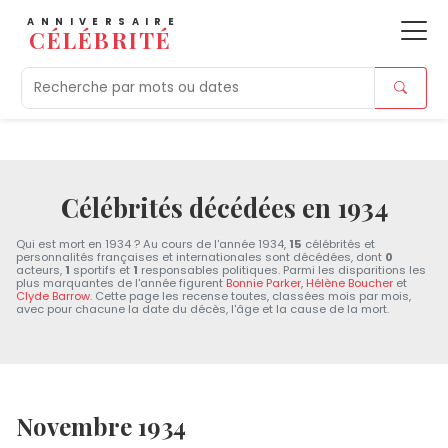
ANNIVERSAIRE
CÉLÉBRITÉ
Aujourd'hui
Tendances
Ajouts récents
Morts r
Célébrités décédées en 1934
Qui est mort en 1934 ? Au cours de l'année 1934,
15
célébrités et
personnalités françaises et internationales sont décédées, dont
0
acteurs,
1
sportifs et
1
responsables politiques. Parmi les disparitions les
plus marquantes de l'année figurent
Bonnie Parker
,
Hélène Boucher
et
Clyde Barrow
. Cette page les recense toutes, classées mois par mois,
avec pour chacune la date du décès, l'âge et la cause de la mort.
Novembre 1934