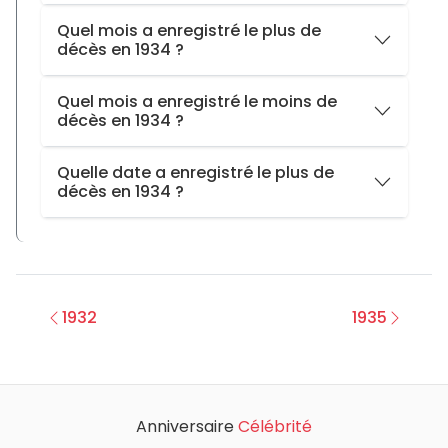
Référence 2024 : 85,6 ans (femmes) · 79,4 ans (hommes)
Hiver
5
Quel mois a enregistré le plus de
décès en 1934 ?
Été
4
Printemps
3
Février
avec
4 décès
Quel mois a enregistré le moins de
Automne
3
décès en 1934 ?
Novembre
avec
1 décès
Quelle date a enregistré le plus de
décès en 1934 ?
Le
mercredi 23 mai 1934
avec
2 décès
1932
1935
Anniversaire
Célébrité