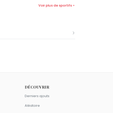
Voir plus de sportifs
omme Reinhold Messner.
en 1944.
DÉCOUVRIR
Derniers ajouts
Aléatoire