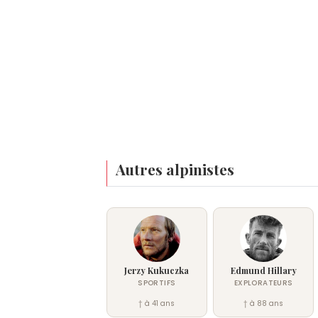
Autres alpinistes
Jerzy Kukuczka
Edmund Hillary
SPORTIFS
EXPLORATEURS
† à 41 ans
† à 88 ans