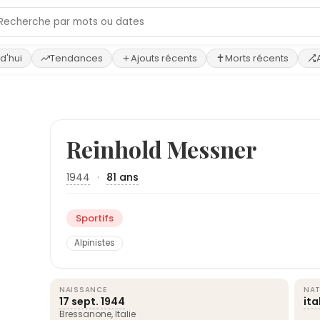
d'hui
Tendances
Ajouts récents
Morts récents
Reinhold Messner
1944
·
81 ans
Sportifs
Alpinistes
NAISSANCE
NAT
17 sept.
1944
ita
Bressanone,
Italie