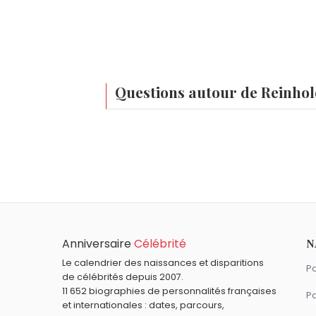
Questions autour de Reinho
Qui est né le même jour que Reinhold Mess
Anastacia
,
Bip Bip
,
Michael De Santa
,
Da
Quel âge a Reinhold Messner ?
Reinhold Messner a 81 ans. Il aura 82 an
Quels sportifs sont nés en 1944 comme Rei
Olivier de Kersauson
,
Jean-Claude Boutt
Quels sportifs sont du signe Vierge comme
Anniversaire
Célébrité
N
Félix Lebrun
,
Kobe Bryant
,
Vincent Reffet
Le calendrier des naissances et disparitions
Pa
de célébrités depuis 2007.
11 652 biographies de personnalités françaises
Pa
et internationales : dates, parcours,