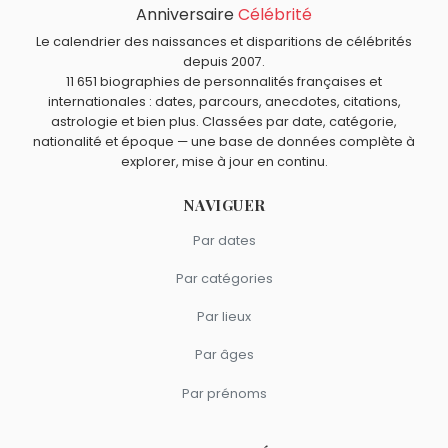
Anniversaire
Célébrité
Sophie Dudemaine
,
Jean-François Piège
,
Frédéric Anton
,
Massimo Bottura
et
Mauro Colagreco
sont du signe
Le calendrier des naissances et disparitions de célébrités
depuis 2007.
Balance.
11 651 biographies de personnalités françaises et
internationales : dates, parcours, anecdotes, citations,
astrologie et bien plus. Classées par date, catégorie,
nationalité et époque — une base de données complète à
explorer, mise à jour en continu.
NAVIGUER
Par dates
Par catégories
Par lieux
Par âges
Par prénoms