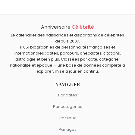
Bolan
et
Olivia Grégoire
sont nés le 30 septembre
Truman Capote est mort à 59 ans, le 25 août 1984.
comme Truman Capote.
Qui est mort le même jour que Truman Capote ?
Raymond Barre
,
Friedrich Nietzsche
,
David Hume
,
John
Anniversaire
Célébrité
Quels écrivains américains sont du signe Balance
McCain
et
Françoise Dolto
sont morts le 25 août
comme Truman Capote ?
Le calendrier des naissances et disparitions de célébrités
comme Truman Capote.
Arthur Miller
,
Anne Rice
,
William Faulkner
,
Elie Wiesel
et
depuis 2007.
11 651 biographies de personnalités françaises et
Frank Herbert
sont du signe Balance.
internationales : dates, parcours, anecdotes, citations,
astrologie et bien plus. Classées par date, catégorie,
nationalité et époque — une base de données complète à
explorer, mise à jour en continu.
NAVIGUER
Par dates
Par catégories
Par lieux
Par âges