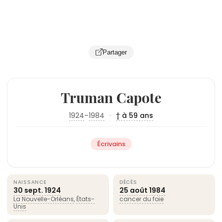
Partager
Truman Capote
1924
–
1984
·
† à 59 ans
Écrivains
NAISSANCE
DÉCÈS
30 sept.
1924
25 août
1984
La Nouvelle-Orléans
,
États-
cancer du foie
Unis