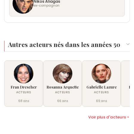
Nikos Aliagas
ex-compagnon
Autres acteurs nés dans les années 50
Fran Drescher
Rosanna Arquette
Gabrielle Lazure
Ho
ACTEURS
ACTEURS
ACTEURS
68 ans
66 ans
69 ans
Voir plus d'acteurs