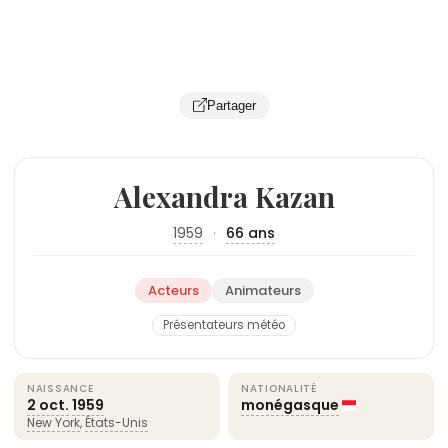
Partager
Alexandra Kazan
1959
·
66 ans
Acteurs
Animateurs
Présentateurs météo
NAISSANCE
NATIONALITÉ
2 oct.
1959
monégasque
New York
,
États-Unis