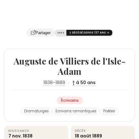
Partager
1889
† DÉCÉDÉ DEPUIS 137 ANS →
Auguste de Villiers de l'Isle-
Adam
1838
–
1889
·
† à 50 ans
Écrivains
Dramaturges
Ecrivains romantiques
Poètes
NAISSANCE
DÉCÈS
7 nov.
1838
18 août
1889