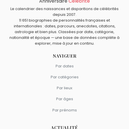
Anniversaire
Célébrité
Walter Chrysler
,
Kofi Annan
,
Henri Génès
,
Ben Cross
et
Quels écrivains français sont du signe Scorpion comme
Le calendrier des naissances et disparitions de célébrités
Jean Pormanove
sont morts le 18 août comme Auguste
Auguste de Villiers de l'Isle-Adam ?
depuis 2007.
de Villiers de l'Isle-Adam.
Voltaire
,
Jacques Attali
,
Françoise Dolto
,
André Malraux
11 651 biographies de personnalités françaises et
internationales : dates, parcours, anecdotes, citations,
et
Henri Troyat
sont du signe Scorpion.
astrologie et bien plus. Classées par date, catégorie,
nationalité et époque — une base de données complète à
explorer, mise à jour en continu.
NAVIGUER
Par dates
Par catégories
Par lieux
Par âges
Par prénoms
ACTUALITÉ