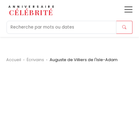
ANNIVERSAIRE
CÉLÉBRITÉ
Aujourd'hui
Tendances
Ajouts récents
Morts r
Accueil
›
Écrivains
›
Auguste de Villiers de l'Isle-Adam