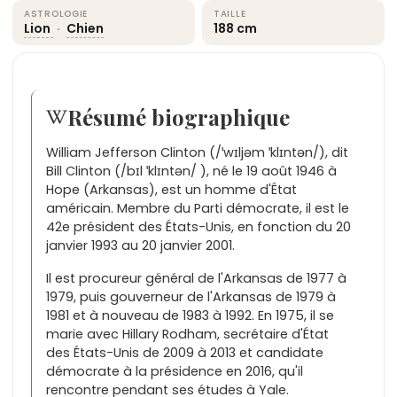
ASTROLOGIE
TAILLE
Lion
·
Chien
188 cm
Résumé biographique
William Jefferson Clinton (/ˈwɪljəm ˈklɪntən/), dit
Bill Clinton (/bɪl ˈklɪntən/ ), né le 19 août 1946 à
Hope (Arkansas), est un homme d'État
américain. Membre du Parti démocrate, il est le
42e président des États-Unis, en fonction du 20
janvier 1993 au 20 janvier 2001.
Il est procureur général de l'Arkansas de 1977 à
1979, puis gouverneur de l'Arkansas de 1979 à
1981 et à nouveau de 1983 à 1992. En 1975, il se
marie avec Hillary Rodham, secrétaire d'État
des États-Unis de 2009 à 2013 et candidate
démocrate à la présidence en 2016, qu'il
rencontre pendant ses études à Yale.