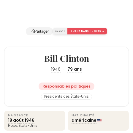
80
Partager
19 AOÛT
ANS DANS 11 JOURS →
Bill Clinton
1946
·
79 ans
Responsables politiques
Présidents des États-Unis
NAISSANCE
NATIONALITÉ
19 août
1946
américaine
Hope,
États-Unis