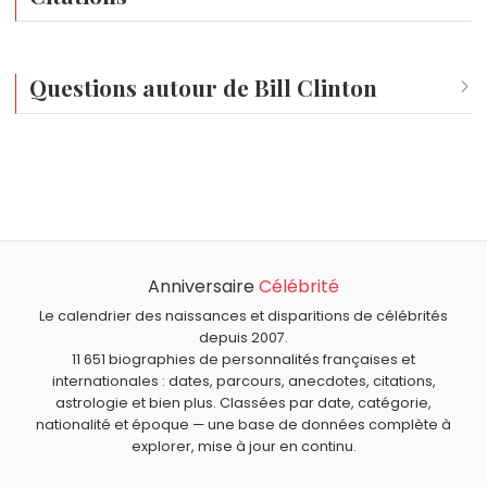
A chaque génération, les américains doivent définir ce que veut
Questions autour de Bill Clinton
Qui est né le même jour que Bill Clinton ?
Estelle Mossely
,
Joseph Di Mambro
,
Coco Chanel
,
John
Quel âge a Bill Clinton ?
Stamos
et
Guy Grosso
sont nés le 19 août comme Bill
Bill Clinton a 79 ans. Il aura 80 ans le 19 août.
Clinton.
Quels responsables politiques sont nés en 1946 comme
Bill Clinton ?
Anniversaire
Célébrité
Donald Trump
,
Roselyne Bachelot
,
Laurent Fabius
,
Quels responsables politiques sont du signe Lion comme
Élisabeth Guigou
et
George W. Bush
sont nés en 1946.
Bill Clinton ?
Le calendrier des naissances et disparitions de célébrités
depuis 2007.
Marine Le Pen
,
François Hollande
,
Barack Obama
,
Jean-
11 651 biographies de personnalités françaises et
Luc Mélenchon
et
Fidel Castro
sont du signe Lion.
internationales : dates, parcours, anecdotes, citations,
astrologie et bien plus. Classées par date, catégorie,
nationalité et époque — une base de données complète à
explorer, mise à jour en continu.