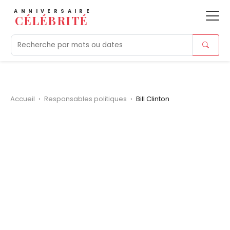
ANNIVERSAIRE
CÉLÉBRITÉ
Aujourd'hui
Tendances
Ajouts récents
Morts r
Accueil
›
Responsables politiques
›
Bill Clinton